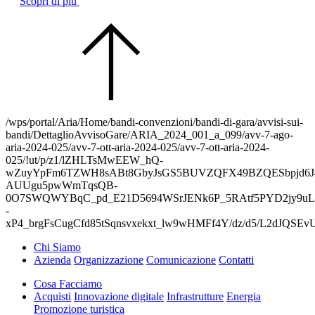
Scopri di più
/wps/portal/Aria/Home/bandi-convenzioni/bandi-di-gara/avvisi-sui-
bandi/DettaglioAvvisoGare/ARIA_2024_001_a_099/avv-7-ago-
aria-2024-025/avv-7-ott-aria-2024-025/avv-7-ott-aria-2024-
025/!ut/p/z1/lZHLTsMwEEW_hQ-
wZuyYpFm6TZWH8sABt8GbyJsGS5BUVZQFX49BZQESbpjd6J4
AUUgu5pwWmTqsQB-
0O7SWQWYBqC_pd_E21D5694WSrJENk6P_5RAtf5PYD2jy9uL
-
xP4_brgFsCugCfd85tSqnsvxekxt_lw9wHMFf4Y/dz/d5/L2d
Chi Siamo
Azienda
Organizzazione
Comunicazione
Contatti
Cosa Facciamo
Acquisti
Innovazione digitale
Infrastrutture
Energia
Promozione turistica