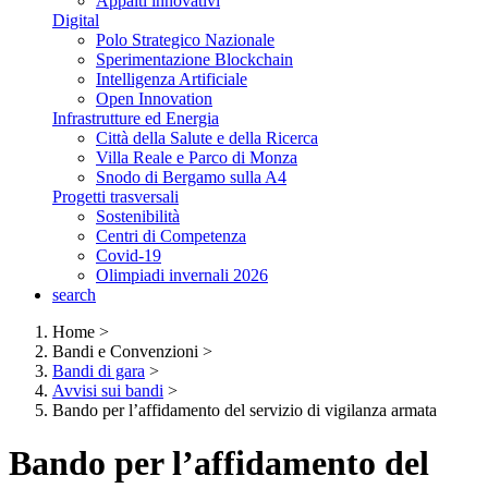
Appalti innovativi
Digital
Polo Strategico Nazionale
Sperimentazione Blockchain
Intelligenza Artificiale
Open Innovation
Infrastrutture ed Energia
Città della Salute e della Ricerca
Villa Reale e Parco di Monza
Snodo di Bergamo sulla A4
Progetti trasversali
Sostenibilità
Centri di Competenza
Covid-19
Olimpiadi invernali 2026
search
Home
>
Bandi e Convenzioni
>
Bandi di gara
>
Avvisi sui bandi
>
Bando per l’affidamento del servizio di vigilanza armata
Bando per l’affidamento del