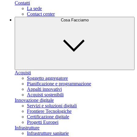
Contatti
La sede
Contact center
Cosa Facciamo
Acquisti
Soggetto aggregatore
Pianificazione e programmazione
Appalti innovativi
Acquisti sostenibili
Innovazione digitale
Servizi e soluzioni digitali
Frontiere Tecnologiche
Certificazione digitale
Progetti Europei
Infrastrutture
Infrastrutture sanitarie