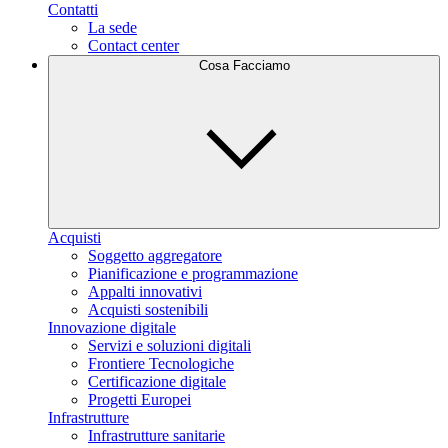
Contatti
La sede
Contact center
Cosa Facciamo
Acquisti
Soggetto aggregatore
Pianificazione e programmazione
Appalti innovativi
Acquisti sostenibili
Innovazione digitale
Servizi e soluzioni digitali
Frontiere Tecnologiche
Certificazione digitale
Progetti Europei
Infrastrutture
Infrastrutture sanitarie