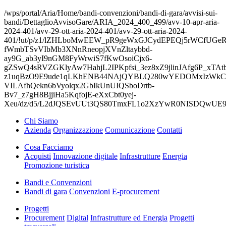
/wps/portal/Aria/Home/bandi-convenzioni/bandi-di-gara/avvisi-sui-
bandi/DettaglioAvvisoGare/ARIA_2024_400_499/avv-10-apr-aria-
2024-401/avv-29-ott-aria-2024-401/avv-29-ott-aria-2024-
401/!ut/p/z1/lZHLboMwEEW_pR9geWxGJCydEPEQj5rWCfUGe
fWmbTSvVIbMb3XNnRneopjXVnZltaybbd-
ay9G_ab3yI9nGM8FyWrwiS7fKwOsoiCjx6-
gZSwQ4sRVZGKlyAw7HahjL2IPKpfsi_3ez8xZ9jlinJAfg6P_xTA
z1uqBzO9E9ude1qLKhENB44NAjQYBLQ280wYEDOMxIzWkC
VILAfhQekn6bVyolqx2GbIkUnUIQSboDrtb-
Bv7_z7gH8BjjiHa5KqfojE-eXxCbt0yej-
Xeu/dz/d5/L2dJQSEvUUt3QS80TmxFL1o2XzYwR0NISDQwU
Chi Siamo
Azienda
Organizzazione
Comunicazione
Contatti
Cosa Facciamo
Acquisti
Innovazione digitale
Infrastrutture
Energia
Promozione turistica
Bandi e Convenzioni
Bandi di gara
Convenzioni
E-procurement
Progetti
Procurement
Digital
Infrastrutture ed Energia
Progetti