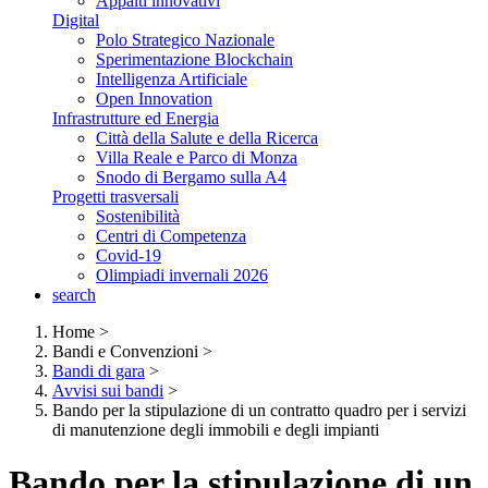
Appalti innovativi
Digital
Polo Strategico Nazionale
Sperimentazione Blockchain
Intelligenza Artificiale
Open Innovation
Infrastrutture ed Energia
Città della Salute e della Ricerca
Villa Reale e Parco di Monza
Snodo di Bergamo sulla A4
Progetti trasversali
Sostenibilità
Centri di Competenza
Covid-19
Olimpiadi invernali 2026
search
Home
>
Bandi e Convenzioni
>
Bandi di gara
>
Avvisi sui bandi
>
Bando per la stipulazione di un contratto quadro per i servizi
di manutenzione degli immobili e degli impianti
Bando per la stipulazione di un