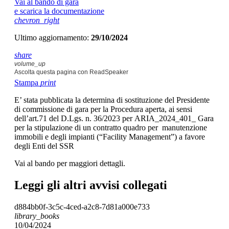
Vai al bando di gara
e scarica la documentazione
chevron_right
Ultimo aggiornamento:
29/10/2024
share
volume_up
Ascolta questa pagina con ReadSpeaker
Stampa
print
E’ stata pubblicata la determina di sostituzione del Presidente
di commissione di gara per la Procedura aperta, ai sensi
dell’art.71 del D.Lgs. n. 36/2023 per ARIA_2024_401_ Gara
per la stipulazione di un contratto quadro per manutenzione
immobili e degli impianti (“Facility Management”) a favore
degli Enti del SSR
Vai al bando per maggiori dettagli.
Leggi gli altri avvisi collegati
d884bb0f-3c5c-4ced-a2c8-7d81a000e733
library_books
10/04/2024