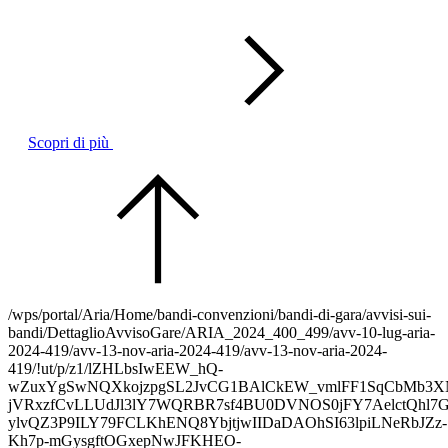
Scopri di più
/wps/portal/Aria/Home/bandi-convenzioni/bandi-di-gara/avvisi-sui-
bandi/DettaglioAvvisoGare/ARIA_2024_400_499/avv-10-lug-aria-
2024-419/avv-13-nov-aria-2024-419/avv-13-nov-aria-2024-
419/!ut/p/z1/lZHLbsIwEEW_hQ-
wZuxYgSwNQXkojzpgSL2JvCG1BAlCkEW_vmlFF1SqCbMb3X
jVRxzfCvLLUdJl3lY7WQRBR7sf4BU0DVNOS0jFY7AelctQhl7GP
ylvQZ3P9ILY79FCLKhENQ8YbjtjwIIDaDAOhSI63lpiLNeRbJZz-
Kh7p-mGysgftOGxepNwJFKHEO-