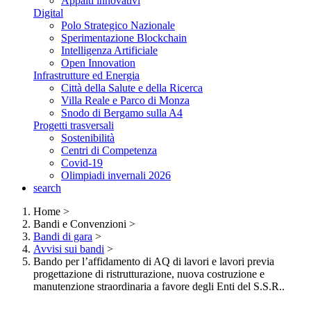
Appalti innovativi
Digital
Polo Strategico Nazionale
Sperimentazione Blockchain
Intelligenza Artificiale
Open Innovation
Infrastrutture ed Energia
Città della Salute e della Ricerca
Villa Reale e Parco di Monza
Snodo di Bergamo sulla A4
Progetti trasversali
Sostenibilità
Centri di Competenza
Covid-19
Olimpiadi invernali 2026
search
Home
>
Bandi e Convenzioni
>
Bandi di gara
>
Avvisi sui bandi
>
Bando per l’affidamento di AQ di lavori e lavori previa
progettazione di ristrutturazione, nuova costruzione e
manutenzione straordinaria a favore degli Enti del S.S.R..