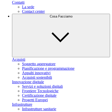
Contatti
La sede
Contact center
Cosa Facciamo
Acquisti
Soggetto aggregatore
Pianificazione e programmazione
Appalti innovativi
Acquisti sostenibili
Innovazione digitale
Servizi e soluzioni digitali
Frontiere Tecnologiche
Certificazione digitale
Progetti Europei
Infrastrutture
Infrastrutture sanitarie