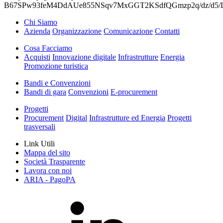
B67SPw93feM4DdAUe855NSqv7MxGGT2KSdfQGmzp2q/dz/d
Chi Siamo
Azienda
Organizzazione
Comunicazione
Contatti
Cosa Facciamo
Acquisti
Innovazione digitale
Infrastrutture
Energia
Promozione turistica
Bandi e Convenzioni
Bandi di gara
Convenzioni
E-procurement
Progetti
Procurement
Digital
Infrastrutture ed Energia
Progetti
trasversali
Link Utili
Mappa del sito
Società Trasparente
Lavora con noi
ARIA - PagoPA