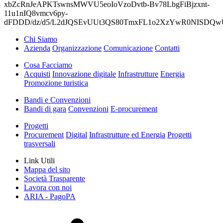
xbZcRnJeAPKTswnsMWVU5eoIoVzoDvtb-Bv78LbgFiBjzxnt-
11u1nIQ8vmcv6py-
dFDDD/dz/d5/L2dJQSEvUUt3QS80TmxFL1o2XzYwR0NISDQ
Chi Siamo
Azienda
Organizzazione
Comunicazione
Contatti
Cosa Facciamo
Acquisti
Innovazione digitale
Infrastrutture
Energia
Promozione turistica
Bandi e Convenzioni
Bandi di gara
Convenzioni
E-procurement
Progetti
Procurement
Digital
Infrastrutture ed Energia
Progetti
trasversali
Link Utili
Mappa del sito
Società Trasparente
Lavora con noi
ARIA - PagoPA