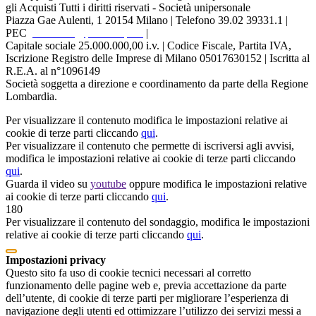
gli Acquisti Tutti i diritti riservati - Società unipersonale
Piazza Gae Aulenti, 1
20154 Milano | Telefono 39.02 39331.1 |
PEC
protocollo@pec.ariaspa.it
|
Capitale sociale 25.000.000,00 i.v. | Codice Fiscale, Partita IVA,
Iscrizione Registro delle Imprese di Milano 05017630152 | Iscritta al
R.E.A. al n°1096149
Società soggetta a direzione e coordinamento da parte della Regione
Lombardia.
Per visualizzare il contenuto modifica le impostazioni relative ai
cookie di terze parti cliccando
qui
.
Per visualizzare il contenuto che permette di iscriversi agli avvisi,
modifica le impostazioni relative ai cookie di terze parti cliccando
qui
.
Guarda il video su
youtube
oppure modifica le impostazioni relative
ai cookie di terze parti cliccando
qui
.
180
Per visualizzare il contenuto del sondaggio, modifica le impostazioni
relative ai cookie di terze parti cliccando
qui
.
Impostazioni privacy
Questo sito fa uso di cookie tecnici necessari al corretto
funzionamento delle pagine web e, previa accettazione da parte
dell’utente, di cookie di terze parti per migliorare l’esperienza di
navigazione degli utenti ed ottimizzare l’utilizzo dei servizi messi a