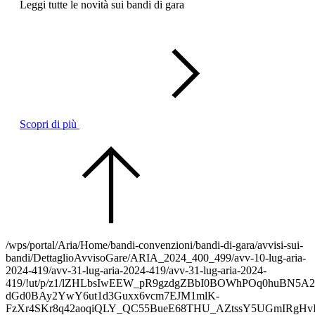
Leggi tutte le novità sui bandi di gara
Scopri di più
/wps/portal/Aria/Home/bandi-convenzioni/bandi-di-gara/avvisi-sui-
bandi/DettaglioAvvisoGare/ARIA_2024_400_499/avv-10-lug-aria-
2024-419/avv-31-lug-aria-2024-419/avv-31-lug-aria-2024-
419/!ut/p/z1/lZHLbsIwEEW_pR9gzdgZBbI0BOWhPOq0huBN5A
dGd0BAy2YwY6ut1d3Guxx6vcm7EJM1mlK-
FzXr4SKr8q42aoqiQLY_QC55BueE68THU_AZtssY5UGmIRgHvI