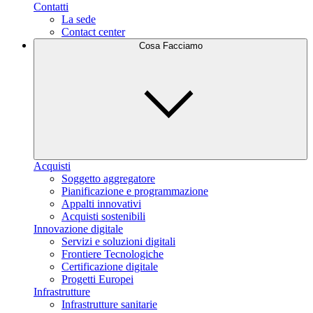
Contatti
La sede
Contact center
Cosa Facciamo
Acquisti
Soggetto aggregatore
Pianificazione e programmazione
Appalti innovativi
Acquisti sostenibili
Innovazione digitale
Servizi e soluzioni digitali
Frontiere Tecnologiche
Certificazione digitale
Progetti Europei
Infrastrutture
Infrastrutture sanitarie