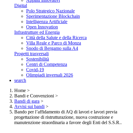
Appalti innovativi
Digital
Polo Strategico Nazionale
Sperimentazione Blockchain
Intelligenza Artificiale
Open Innovation
Infrastrutture ed Energia
Città della Salute e della Ricerca
Villa Reale e Parco di Monza
Snodo di Bergamo sulla A4
Progetti trasversali
Sostenibilità
Centri di Competenza
Covid-19
Olimpiadi invernali 2026
search
Home
>
Bandi e Convenzioni
>
Bandi di gara
>
Avvisi sui bandi
>
Bando per l’affidamento di AQ di lavori e lavori previa
progettazione di ristrutturazione, nuova costruzione e
manutenzione straordinaria a favore degli Enti del S.S.R..