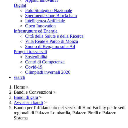
Appalti innovativi
Digital
Polo Strategico Nazionale
Sperimentazione Blockchain
Intelligenza Artificiale
Open Innovation
Infrastrutture ed Energia
Città della Salute e della Ricerca
Villa Reale e Parco di Monza
Snodo di Bergamo sulla A4
Progetti trasversali
Sostenibilità
Centri di Competenza
Covid-19
Olimpiadi invernali 2026
search
Home
>
Bandi e Convenzioni
>
Bandi di gara
>
Avvisi sui bandi
>
Bando per l'affidamento dei servizi di Hard Facility per le sedi
regionali di Palazzo Lombardia, Palazzo Pirelli e Palazzo
Sistema