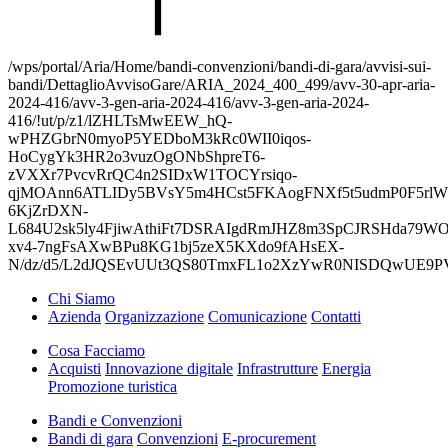
/wps/portal/Aria/Home/bandi-convenzioni/bandi-di-gara/avvisi-sui-
bandi/DettaglioAvvisoGare/ARIA_2024_400_499/avv-30-apr-aria-
2024-416/avv-3-gen-aria-2024-416/avv-3-gen-aria-2024-
416/!ut/p/z1/lZHLTsMwEEW_hQ-
wPHZGbrN0myoP5YEDboM3kRc0WII0iqos-
HoCygYk3HR2o3vuzOgONbShpreT6-
zVXXr7PvcvRrQC4n2SIDxW1TOCYrsiqo-
qjMOAnn6ATLIDy5BVsY5m4HCst5FKAogFNXf5t5udmP0F5rl
6KjZrDXN-
L684U2sk5ly4FjiwAthiFt7DSRAIgdRmJHZ8m3SpCJRSHda79W
xv4-7ngFsAXwBPu8KG1bj5zeX5KXdo9fAHsEX-
N/dz/d5/L2dJQSEvUUt3QS80TmxFL1o2XzYwR0NISDQwUE9
Chi Siamo
Azienda
Organizzazione
Comunicazione
Contatti
Cosa Facciamo
Acquisti
Innovazione digitale
Infrastrutture
Energia
Promozione turistica
Bandi e Convenzioni
Bandi di gara
Convenzioni
E-procurement