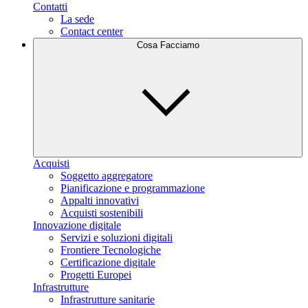
Contatti
La sede
Contact center
Cosa Facciamo
Acquisti
Soggetto aggregatore
Pianificazione e programmazione
Appalti innovativi
Acquisti sostenibili
Innovazione digitale
Servizi e soluzioni digitali
Frontiere Tecnologiche
Certificazione digitale
Progetti Europei
Infrastrutture
Infrastrutture sanitarie