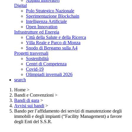
Appalti innovativi
Digital
Polo Strategico Nazionale
Sperimentazione Blockchain
Intelligenza Artificiale
Open Innovation
Infrastrutture ed Energia
Città della Salute e della Ricerca
Villa Reale e Parco di Monza
Snodo di Bergamo sulla A4
Progetti trasversali
Sostenibilità
Centri di Competenza
Covid-19
Olimpiadi invernali 2026
search
Home
>
Bandi e Convenzioni
>
Bandi di gara
>
Avvisi sui bandi
>
Bando per l’affidamento dei servizi di manutenzione degli
immobili e degli impianti (“Facility Management) a favore
degli Enti del S.S.R.