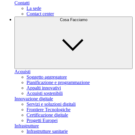
Contatti
La sede
Contact center
Cosa Facciamo
Acquisti
Soggetto aggregatore
Pianificazione e programmazione
Appalti innovativi
Acquisti sostenibili
Innovazione digitale
Servizi e soluzioni digitali
Frontiere Tecnologiche
Certificazione digitale
Progetti Europei
Infrastrutture
Infrastrutture sanitarie