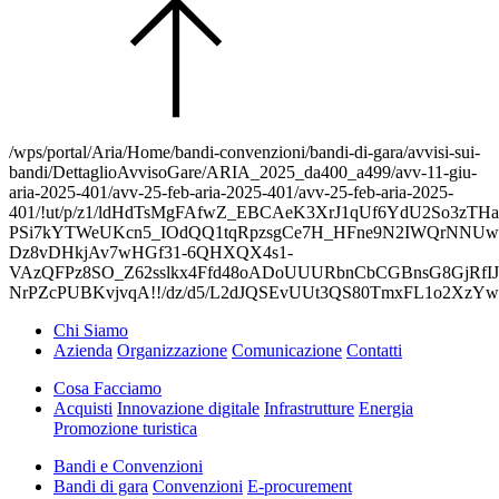
/wps/portal/Aria/Home/bandi-convenzioni/bandi-di-gara/avvisi-sui-
bandi/DettaglioAvvisoGare/ARIA_2025_da400_a499/avv-11-giu-
aria-2025-401/avv-25-feb-aria-2025-401/avv-25-feb-aria-2025-
401/!ut/p/z1/ldHdTsMgFAfwZ_EBCAeK3XrJ1qUf6YdU2So3zTHa
PSi7kYTWeUKcn5_IOdQQ1tqRpzsgCe7H_HFne9N2IWQrNNUw
Dz8vDHkjAv7wHGf31-6QHXQX4s1-
VAzQFPz8SO_Z62sslkx4Ffd48oADoUUURbnCbCGBnsG8GjRfIJ
NrPZcPUBKvjvqA!!/dz/d5/L2dJQSEvUUt3QS80TmxFL1o2X
Chi Siamo
Azienda
Organizzazione
Comunicazione
Contatti
Cosa Facciamo
Acquisti
Innovazione digitale
Infrastrutture
Energia
Promozione turistica
Bandi e Convenzioni
Bandi di gara
Convenzioni
E-procurement