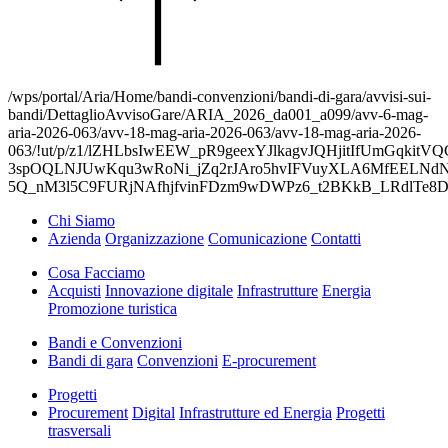
/wps/portal/Aria/Home/bandi-convenzioni/bandi-di-gara/avvisi-sui-
bandi/DettaglioAvvisoGare/ARIA_2026_da001_a099/avv-6-mag-
aria-2026-063/avv-18-mag-aria-2026-063/avv-18-mag-aria-2026-
063/!ut/p/z1/lZHLbsIwEEW_pR9geexYJlkagvJQHjitIfUmGqki
3spOQLNJUwKqu3wRoNi_jZq2rJAro5hvIFVuyXLA6MfEELNd
5Q_nM3l5C9FURjNAfhjfvinFDzm9wDWPz6_t2BKkB_LRdlTe8D
Chi Siamo
Azienda
Organizzazione
Comunicazione
Contatti
Cosa Facciamo
Acquisti
Innovazione digitale
Infrastrutture
Energia
Promozione turistica
Bandi e Convenzioni
Bandi di gara
Convenzioni
E-procurement
Progetti
Procurement
Digital
Infrastrutture ed Energia
Progetti
trasversali