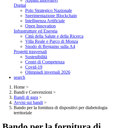
Appalti innovativi
Digital
Polo Strategico Nazionale
Sperimentazione Blockchain
Intelligenza Artificiale
Open Innovation
Infrastrutture ed Energia
Città della Salute e della Ricerca
Villa Reale e Parco di Monza
Snodo di Bergamo sulla A4
Progetti trasversali
Sostenibilità
Centri di Competenza
Covid-19
Olimpiadi invernali 2026
search
Home
>
Bandi e Convenzioni
>
Bandi di gara
>
Avvisi sui bandi
>
Bando per la fornitura di dispositivi per diabetologia
territoriale
Bando per la fornitura di