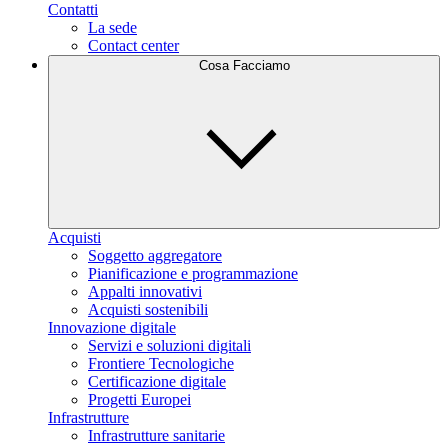
Contatti
La sede
Contact center
Cosa Facciamo
Acquisti
Soggetto aggregatore
Pianificazione e programmazione
Appalti innovativi
Acquisti sostenibili
Innovazione digitale
Servizi e soluzioni digitali
Frontiere Tecnologiche
Certificazione digitale
Progetti Europei
Infrastrutture
Infrastrutture sanitarie