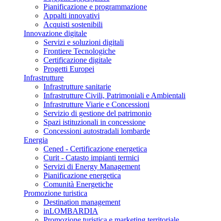
Pianificazione e programmazione
Appalti innovativi
Acquisti sostenibili
Innovazione digitale
Servizi e soluzioni digitali
Frontiere Tecnologiche
Certificazione digitale
Progetti Europei
Infrastrutture
Infrastrutture sanitarie
Infrastrutture Civili, Patrimoniali e Ambientali
Infrastrutture Viarie e Concessioni
Servizio di gestione del patrimonio
Spazi istituzionali in concessione
Concessioni autostradali lombarde
Energia
Cened - Certificazione energetica
Curit - Catasto impianti termici
Servizi di Energy Management
Pianificazione energetica
Comunità Energetiche
Promozione turistica
Destination management
inLOMBARDIA
Promozione turistica e marketing territoriale