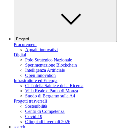
Progetti
Procurement
Appalti innovativi
Digital
Polo Strategico Nazionale
Sperimentazione Blockchain
Intelligenza Artificiale
Open Innovation
Infrastrutture ed Energia
Città della Salute e della Ricerca
Villa Reale e Parco di Monza
Snodo di Bergamo sulla A4
Progetti trasversali
Sostenibilità
Centri di Competenza
Covid-19
Olimpiadi invernali 2026
search