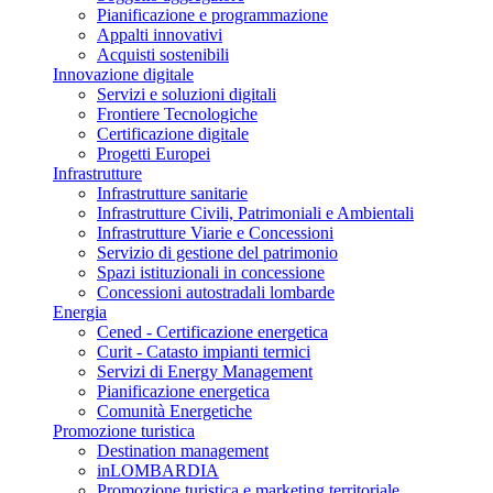
Pianificazione e programmazione
Appalti innovativi
Acquisti sostenibili
Innovazione digitale
Servizi e soluzioni digitali
Frontiere Tecnologiche
Certificazione digitale
Progetti Europei
Infrastrutture
Infrastrutture sanitarie
Infrastrutture Civili, Patrimoniali e Ambientali
Infrastrutture Viarie e Concessioni
Servizio di gestione del patrimonio
Spazi istituzionali in concessione
Concessioni autostradali lombarde
Energia
Cened - Certificazione energetica
Curit - Catasto impianti termici
Servizi di Energy Management
Pianificazione energetica
Comunità Energetiche
Promozione turistica
Destination management
inLOMBARDIA
Promozione turistica e marketing territoriale