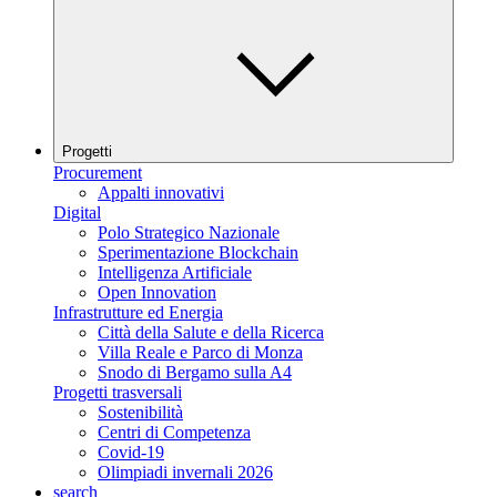
Progetti
Procurement
Appalti innovativi
Digital
Polo Strategico Nazionale
Sperimentazione Blockchain
Intelligenza Artificiale
Open Innovation
Infrastrutture ed Energia
Città della Salute e della Ricerca
Villa Reale e Parco di Monza
Snodo di Bergamo sulla A4
Progetti trasversali
Sostenibilità
Centri di Competenza
Covid-19
Olimpiadi invernali 2026
search