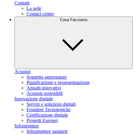
Contatti
La sede
Contact center
Cosa Facciamo
Acquisti
Soggetto aggregatore
Pianificazione e programmazione
Appalti innovativi
Acquisti sostenibili
Innovazione digitale
Servizi e soluzioni digitali
Frontiere Tecnologiche
Certificazione digitale
Progetti Europei
Infrastrutture
Infrastrutture sanitarie