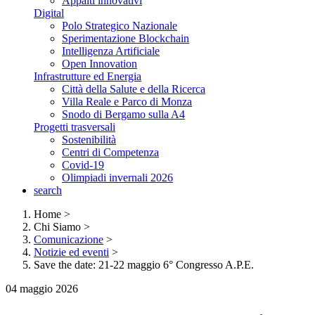
Appalti innovativi
Digital
Polo Strategico Nazionale
Sperimentazione Blockchain
Intelligenza Artificiale
Open Innovation
Infrastrutture ed Energia
Città della Salute e della Ricerca
Villa Reale e Parco di Monza
Snodo di Bergamo sulla A4
Progetti trasversali
Sostenibilità
Centri di Competenza
Covid-19
Olimpiadi invernali 2026
search
Home
>
Chi Siamo
>
Comunicazione
>
Notizie ed eventi
>
Save the date: 21-22 maggio 6° Congresso A.P.E.
04 maggio 2026