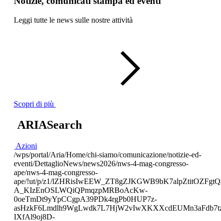
Notizie, comunicati stampa ed eventi
Leggi tutte le news sulle nostre attività
Scopri di più
ARIASearch
Azioni
/wps/portal/Aria/Home/chi-siamo/comunicazione/notizie-ed-
eventi/DettaglioNews/news2026/nws-4-mag-congresso-
ape/nws-4-mag-congresso-
ape/!ut/p/z1/lZHRisIwEEW_ZT8gZJKGWB9bK7alpZtitOZ
A_KIzEnOSLWQiQPmqzpMRBoAcKw-
0oeTmDt9yYpCCgpA39PDk4rgPb0HUP7z-
asHzkF6Lmdlh9WgLwdk7L7HjW2vIwXKXXcdEUMn3aFdb7t
IXfAl9oj8D-