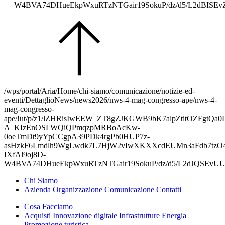
W4BVA74DHueEkpWxuRTzNTGair19SokuP/dz/d5/L2dBIS
/wps/portal/Aria/Home/chi-siamo/comunicazione/notizie-ed-
eventi/DettaglioNews/news2026/nws-4-mag-congresso-ape/nws-4-
mag-congresso-
ape/!ut/p/z1/lZHRisIwEEW_ZT8gZJKGWB9bK7alpZtitOZFg
A_KIzEnOSLWQiQPmqzpMRBoAcKw-
0oeTmDt9yYpCCgpA39PDk4rgPb0HUP7z-
asHzkF6Lmdlh9WgLwdk7L7HjW2vIwXKXXcdEUMn3aFdb7tzO
IXfAl9oj8D-
W4BVA74DHueEkpWxuRTzNTGair19SokuP/dz/d5/L2dJQSE
Chi Siamo
Azienda
Organizzazione
Comunicazione
Contatti
Cosa Facciamo
Acquisti
Innovazione digitale
Infrastrutture
Energia
Promozione turistica