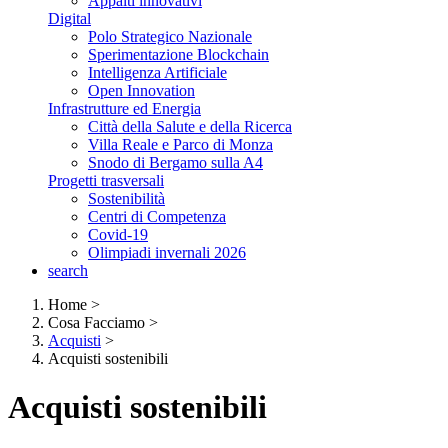
Appalti innovativi
Digital
Polo Strategico Nazionale
Sperimentazione Blockchain
Intelligenza Artificiale
Open Innovation
Infrastrutture ed Energia
Città della Salute e della Ricerca
Villa Reale e Parco di Monza
Snodo di Bergamo sulla A4
Progetti trasversali
Sostenibilità
Centri di Competenza
Covid-19
Olimpiadi invernali 2026
search
Home
>
Cosa Facciamo
>
Acquisti
>
Acquisti sostenibili
Acquisti sostenibili