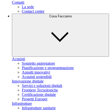
Contatti
La sede
Contact center
Cosa Facciamo
Acquisti
Soggetto aggregatore
Pianificazione e programmazione
Appalti innovativi
Acquisti sostenibili
Innovazione digitale
Servizi e soluzioni digitali
Frontiere Tecnologiche
Certificazione digitale
Progetti Europei
Infrastrutture
Infrastrutture sanitarie