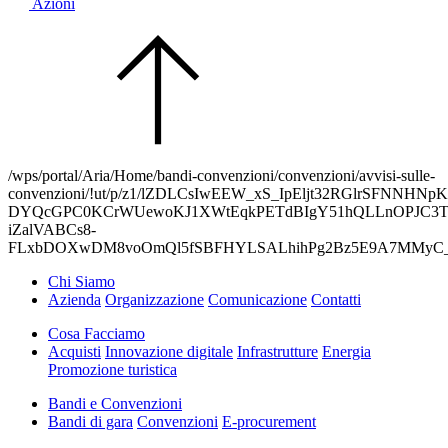
Azioni
/wps/portal/Aria/Home/bandi-convenzioni/convenzioni/avvisi-sulle-
convenzioni/!ut/p/z1/lZDLCsIwEEW_xS_IpEljt32RGlrSFN
DYQcGPC0KCrWUewoKJ1XWtEqkPETdBIgY51hQLLnOPJC3TZ
iZalVABCs8-
FLxbDOXwDM8voOmQl5fSBFHYLSALhihPg2Bz5E9A7MMyC_g
Chi Siamo
Azienda
Organizzazione
Comunicazione
Contatti
Cosa Facciamo
Acquisti
Innovazione digitale
Infrastrutture
Energia
Promozione turistica
Bandi e Convenzioni
Bandi di gara
Convenzioni
E-procurement