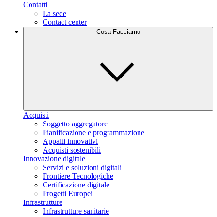
Contatti
La sede
Contact center
Cosa Facciamo
Acquisti
Soggetto aggregatore
Pianificazione e programmazione
Appalti innovativi
Acquisti sostenibili
Innovazione digitale
Servizi e soluzioni digitali
Frontiere Tecnologiche
Certificazione digitale
Progetti Europei
Infrastrutture
Infrastrutture sanitarie