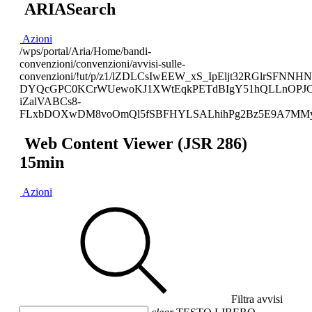
ARIASearch
Azioni
/wps/portal/Aria/Home/bandi-
convenzioni/convenzioni/avvisi-sulle-
convenzioni/!ut/p/z1/lZDLCsIwEEW_xS_IpEljt32RGlrS
DYQcGPC0KCrWUewoKJ1XWtEqkPETdBIgY51hQLLnOPJC3
iZalVABCs8-
FLxbDOXwDM8voOmQl5fSBFHYLSALhihPg2Bz5E9A7MMyC
Web Content Viewer (JSR 286)
15min
Azioni
Filtra avvisi