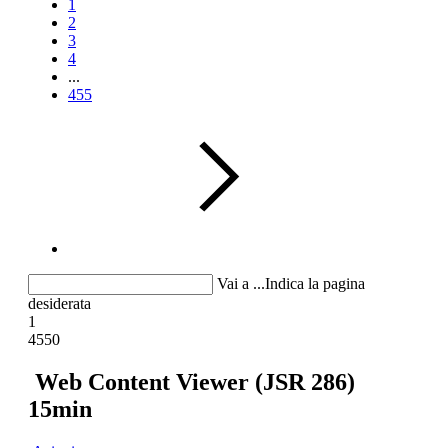
1
2
3
4
...
455
Vai a ...
Indica la pagina
desiderata
1
4550
Web Content Viewer (JSR 286)
15min