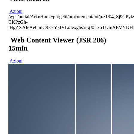
Azioni
/wps/portal/Aria/Home/progetti/procurement/!ut/p/z
CKPzGh-
tHgZXAfeAe6mIC9EFYkIVLoIexgbs5ugJ0LxoTUmAEVYDH
Web Content Viewer (JSR 286)
15min
Azioni