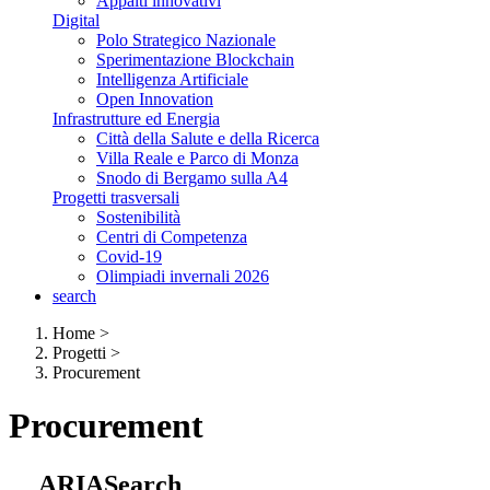
Appalti innovativi
Digital
Polo Strategico Nazionale
Sperimentazione Blockchain
Intelligenza Artificiale
Open Innovation
Infrastrutture ed Energia
Città della Salute e della Ricerca
Villa Reale e Parco di Monza
Snodo di Bergamo sulla A4
Progetti trasversali
Sostenibilità
Centri di Competenza
Covid-19
Olimpiadi invernali 2026
search
Home
>
Progetti
>
Procurement
Procurement
ARIASearch