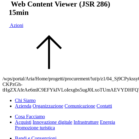
Web Content Viewer (JSR 286)
15min
Azioni
/wps/portal/Aria/Home/progetti/procurement/!ut/p/z1/0
CKPzGh-
tHgZXAfeAe6mIC9EFYkIVLoIexgbs5ugJ0LxoTUmAEVYDHF
Chi Siamo
Azienda
Organizzazione
Comunicazione
Contatti
Cosa Facciamo
Acquisti
Innovazione digitale
Infrastrutture
Energia
Promozione turistica
Bandi e Convenzioni