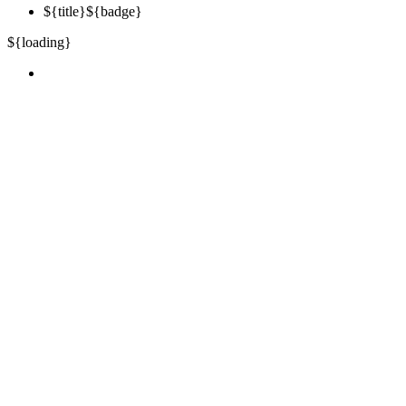
${title}
${badge}
${loading}