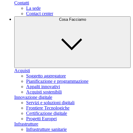
Contatti
La sede
Contact center
Cosa Facciamo
Acquisti
Soggetto aggregatore
Pianificazione e programmazione
Appalti innovativi
Acquisti sostenibili
Innovazione digitale
Servizi e soluzioni digitali
Frontiere Tecnologiche
Certificazione digitale
Progetti Europei
Infrastrutture
Infrastrutture sanitarie