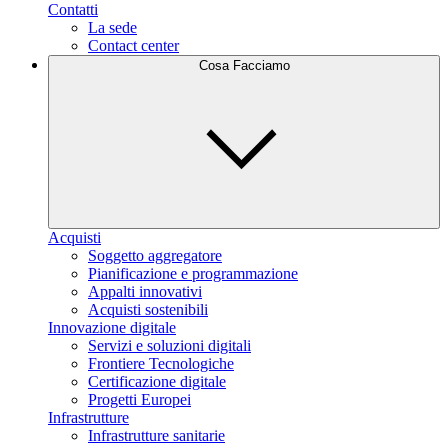
Contatti
La sede
Contact center
Cosa Facciamo
Acquisti
Soggetto aggregatore
Pianificazione e programmazione
Appalti innovativi
Acquisti sostenibili
Innovazione digitale
Servizi e soluzioni digitali
Frontiere Tecnologiche
Certificazione digitale
Progetti Europei
Infrastrutture
Infrastrutture sanitarie