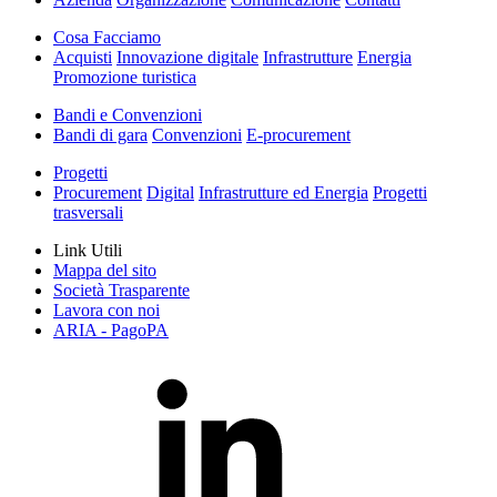
Cosa Facciamo
Acquisti
Innovazione digitale
Infrastrutture
Energia
Promozione turistica
Bandi e Convenzioni
Bandi di gara
Convenzioni
E-procurement
Progetti
Procurement
Digital
Infrastrutture ed Energia
Progetti
trasversali
Link Utili
Mappa del sito
Società Trasparente
Lavora con noi
ARIA - PagoPA