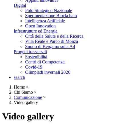
Appalti innovativi
Digital
Polo Strategico Nazionale
Sperimentazione Blockchain
Intelligenza Artificiale
Open Innovation
Infrastrutture ed Energia
Città della Salute e della Ricerca
Villa Reale e Parco di Monza
Snodo di Bergamo sulla A4
Progetti trasversali
Sostenibilità
Centri di Competenza
Covid-19
Olimpiadi invernali 2026
search
Home
>
Chi Siamo
>
Comunicazione
>
Video gallery
Video gallery