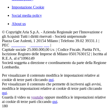
Impostazione Cookie
Social media policy
About us
© Copyright Aria S.p.A. - Azienda Regionale per l'Innovazione e
gli Acquisti Tutti i diritti riservati - Società unipersonale
Piazza Gae Aulenti, 1
20154 Milano | Telefono 39.02 39331.1 |
PEC
protocollo@pec.ariaspa.it
|
Capitale sociale 25.000.000,00 i.v. | Codice Fiscale, Partita IVA,
Iscrizione Registro delle Imprese di Milano 05017630152 | Iscritta al
R.E.A. al n°1096149
Società soggetta a direzione e coordinamento da parte della Regione
Lombardia.
Per visualizzare il contenuto modifica le impostazioni relative ai
cookie di terze parti cliccando
qui
.
Per visualizzare il contenuto che permette di iscriversi agli avvisi,
modifica le impostazioni relative ai cookie di terze parti cliccando
qui
.
Guarda il video su
youtube
oppure modifica le impostazioni relative
ai cookie di terze parti cliccando
qui
.
180