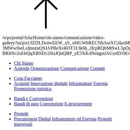
/wps/portal/Aria/Home/chi-siamo/comunicazione/video-
gallery/!ut/p/z1/lZDLDoIwEEW_xS_o9JGWbRECNhAssYCzIax
3MWw0seLsJjnnzuQSJAPBeXr403T313k6h_2IcpRQbMtSwL5pDgI
BRhNc2oEbQqXBSDv2iSzJQeQBP_yE5XK4NeiqpxlAGydD19
Chi Siamo
Azienda
Organizzazione
Comunicazione
Contatti
Cosa Facciamo
Acquisti
Innovazione digitale
Infrastrutture
Energia
Promozione turistica
Bandi e Convenzioni
Bandi di gara
Convenzioni
E-procurement
Progetti
Procurement
Digital
Infrastrutture ed Energia
Progetti
trasversali