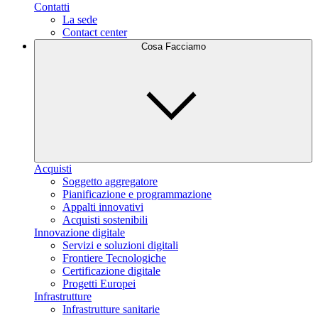
Contatti
La sede
Contact center
Cosa Facciamo
Acquisti
Soggetto aggregatore
Pianificazione e programmazione
Appalti innovativi
Acquisti sostenibili
Innovazione digitale
Servizi e soluzioni digitali
Frontiere Tecnologiche
Certificazione digitale
Progetti Europei
Infrastrutture
Infrastrutture sanitarie