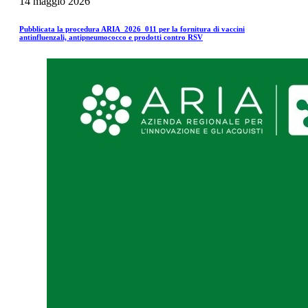
14
maggio
2026
Pubblicata la procedura ARIA_2026_011 per la fornitura di vaccini
antinfluenzali, antipneumococco e prodotti contro RSV