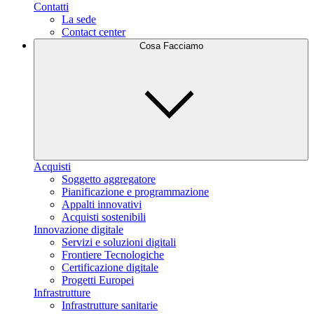
Contatti
La sede
Contact center
Cosa Facciamo
Acquisti
Soggetto aggregatore
Pianificazione e programmazione
Appalti innovativi
Acquisti sostenibili
Innovazione digitale
Servizi e soluzioni digitali
Frontiere Tecnologiche
Certificazione digitale
Progetti Europei
Infrastrutture
Infrastrutture sanitarie