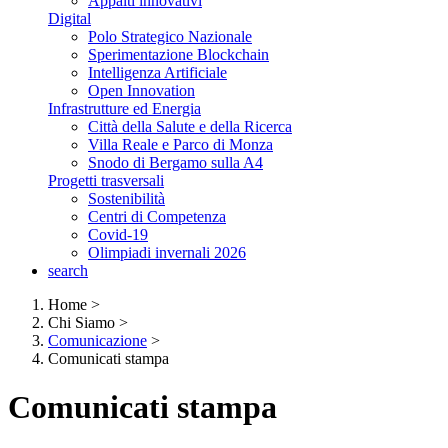
Appalti innovativi
Digital
Polo Strategico Nazionale
Sperimentazione Blockchain
Intelligenza Artificiale
Open Innovation
Infrastrutture ed Energia
Città della Salute e della Ricerca
Villa Reale e Parco di Monza
Snodo di Bergamo sulla A4
Progetti trasversali
Sostenibilità
Centri di Competenza
Covid-19
Olimpiadi invernali 2026
search
Home
>
Chi Siamo
>
Comunicazione
>
Comunicati stampa
Comunicati stampa