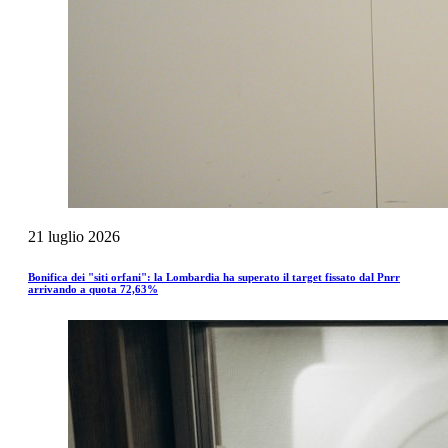
21
luglio
2026
Bonifica dei "siti orfani": la Lombardia ha superato il target fissato dal Pnrr
arrivando a quota 72,63%