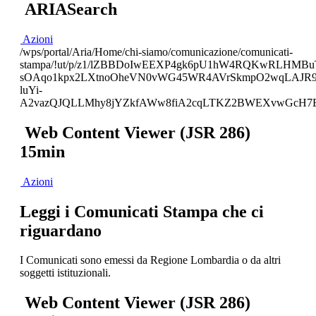
ARIASearch
Azioni
/wps/portal/Aria/Home/chi-siamo/comunicazione/comunicati-
stampa/!ut/p/z1/lZBBDoIwEEXP4gk6pU1hW4RQKwRLHMBuT
sOAqo1kpx2LXtnoOheVN0vWG45WR4AVrSkmpO2wqLAJR
luYi-
A2vazQJQLLMhy8jYZkfAWw8fiA2cqLTKZ2BWEXvwGcH7B
Web Content Viewer (JSR 286)
15min
Azioni
Leggi i Comunicati Stampa che ci
riguardano
I Comunicati sono emessi da Regione Lombardia o da altri
soggetti istituzionali.
Web Content Viewer (JSR 286)