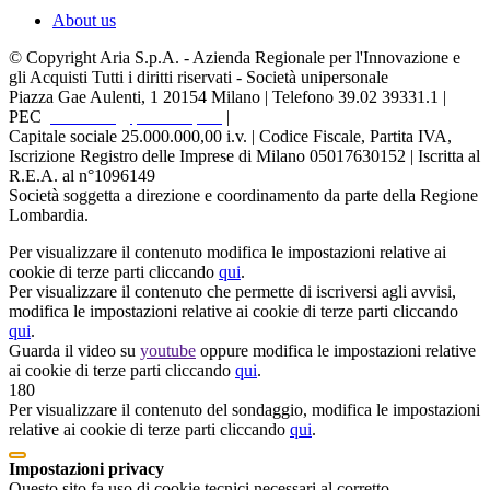
About us
© Copyright Aria S.p.A. - Azienda Regionale per l'Innovazione e
gli Acquisti Tutti i diritti riservati - Società unipersonale
Piazza Gae Aulenti, 1
20154 Milano | Telefono 39.02 39331.1 |
PEC
protocollo@pec.ariaspa.it
|
Capitale sociale 25.000.000,00 i.v. | Codice Fiscale, Partita IVA,
Iscrizione Registro delle Imprese di Milano 05017630152 | Iscritta al
R.E.A. al n°1096149
Società soggetta a direzione e coordinamento da parte della Regione
Lombardia.
Per visualizzare il contenuto modifica le impostazioni relative ai
cookie di terze parti cliccando
qui
.
Per visualizzare il contenuto che permette di iscriversi agli avvisi,
modifica le impostazioni relative ai cookie di terze parti cliccando
qui
.
Guarda il video su
youtube
oppure modifica le impostazioni relative
ai cookie di terze parti cliccando
qui
.
180
Per visualizzare il contenuto del sondaggio, modifica le impostazioni
relative ai cookie di terze parti cliccando
qui
.
Impostazioni privacy
Questo sito fa uso di cookie tecnici necessari al corretto