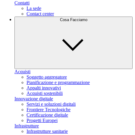
Contatti
La sede
Contact center
Cosa Facciamo
Acquisti
Soggetto aggregatore
Pianificazione e programmazione
Appalti innovativi
Acquisti sostenibili
Innovazione digitale
Servizi e soluzioni digitali
Frontiere Tecnologiche
Certificazione digitale
Progetti Europei
Infrastrutture
Infrastrutture sanitarie