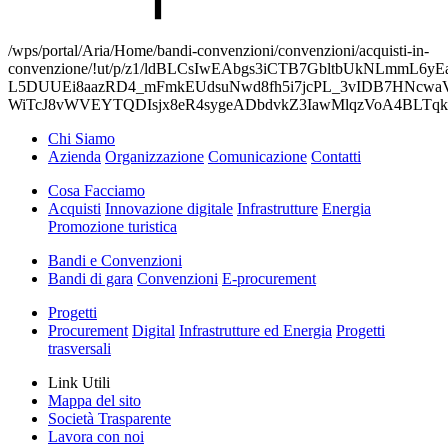
/wps/portal/Aria/Home/bandi-convenzioni/convenzioni/acquisti-in-
convenzione/!ut/p/z1/ldBLCsIwEAbgs3iCTB7GbltbUkNLmmL6y
L5DUUEi8aazRD4_mFmkEUdsuNwd8fh5i7jcPL_3vIDB7HNcwaV
WiTcJ8vWVEYTQDIsjx8eR4sygeADbdvkZ3IawMlqzVoA4BLTq
Chi Siamo
Azienda
Organizzazione
Comunicazione
Contatti
Cosa Facciamo
Acquisti
Innovazione digitale
Infrastrutture
Energia
Promozione turistica
Bandi e Convenzioni
Bandi di gara
Convenzioni
E-procurement
Progetti
Procurement
Digital
Infrastrutture ed Energia
Progetti
trasversali
Link Utili
Mappa del sito
Società Trasparente
Lavora con noi