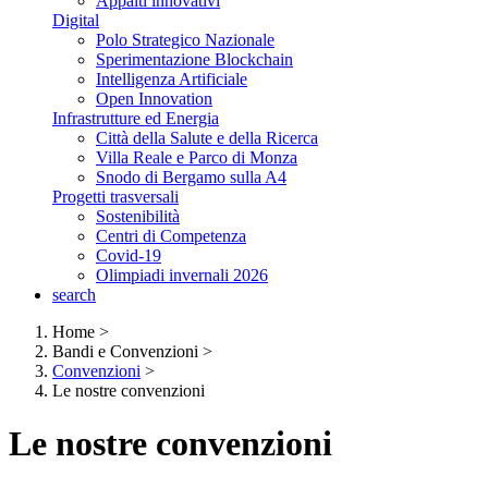
Appalti innovativi
Digital
Polo Strategico Nazionale
Sperimentazione Blockchain
Intelligenza Artificiale
Open Innovation
Infrastrutture ed Energia
Città della Salute e della Ricerca
Villa Reale e Parco di Monza
Snodo di Bergamo sulla A4
Progetti trasversali
Sostenibilità
Centri di Competenza
Covid-19
Olimpiadi invernali 2026
search
Home
>
Bandi e Convenzioni
>
Convenzioni
>
Le nostre convenzioni
Le nostre convenzioni