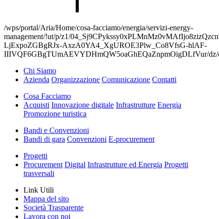
/wps/portal/Aria/Home/cosa-facciamo/energia/servizi-energy-
management/!ut/p/z1/04_Sj9CPykssy0xPLMnMz0vMAfIjo8
LjExpoZGBgRJx-AxzA0YA4_XgUROE3Plw_Co8VfsG-hlAF-
IIIVQF6GBgTUmAEVYDHmQW5oaGhEQaZnpmOigDLfVur/dz
Chi Siamo
Azienda
Organizzazione
Comunicazione
Contatti
Cosa Facciamo
Acquisti
Innovazione digitale
Infrastrutture
Energia
Promozione turistica
Bandi e Convenzioni
Bandi di gara
Convenzioni
E-procurement
Progetti
Procurement
Digital
Infrastrutture ed Energia
Progetti
trasversali
Link Utili
Mappa del sito
Società Trasparente
Lavora con noi