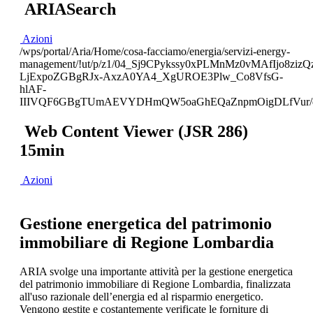
ARIASearch
Azioni
/wps/portal/Aria/Home/cosa-facciamo/energia/servizi-energy-
management/!ut/p/z1/04_Sj9CPykssy0xPLMnMz0vMAfIj
LjExpoZGBgRJx-AxzA0YA4_XgUROE3Plw_Co8VfsG-
hlAF-
IIIVQF6GBgTUmAEVYDHmQW5oaGhEQaZnpmOigDLfVur/d
Web Content Viewer (JSR 286)
15min
Azioni
Gestione energetica del patrimonio
immobiliare di Regione Lombardia
ARIA svolge una importante attività per la gestione energetica
del patrimonio immobiliare di Regione Lombardia, finalizzata
all'uso razionale dell’energia ed al risparmio energetico.
Vengono gestite e costantemente verificate le forniture di