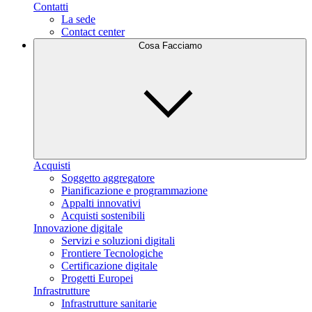
Contatti
La sede
Contact center
Cosa Facciamo
Acquisti
Soggetto aggregatore
Pianificazione e programmazione
Appalti innovativi
Acquisti sostenibili
Innovazione digitale
Servizi e soluzioni digitali
Frontiere Tecnologiche
Certificazione digitale
Progetti Europei
Infrastrutture
Infrastrutture sanitarie