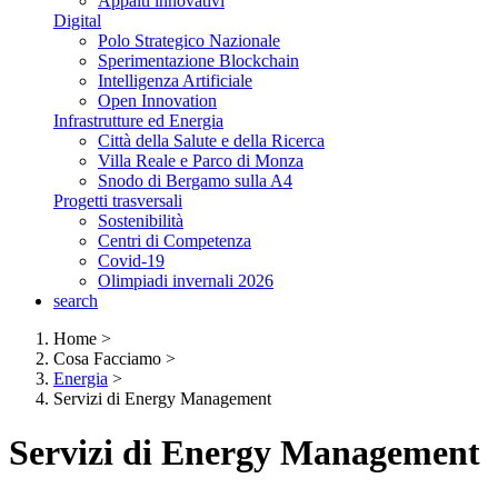
Appalti innovativi
Digital
Polo Strategico Nazionale
Sperimentazione Blockchain
Intelligenza Artificiale
Open Innovation
Infrastrutture ed Energia
Città della Salute e della Ricerca
Villa Reale e Parco di Monza
Snodo di Bergamo sulla A4
Progetti trasversali
Sostenibilità
Centri di Competenza
Covid-19
Olimpiadi invernali 2026
search
Home
>
Cosa Facciamo
>
Energia
>
Servizi di Energy Management
Servizi di Energy Management