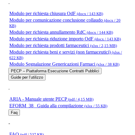
.
Modulo per richiesta chiusura OdF
(docx / 143 KB)
Modulo per comunicazione conclusione collaudo
(docx / 20
KB)
Modulo per richiesta annullamento RdC
(docx / 144 KB)
Modulo per richiesta riduzione importo OdF
(docx / 143 KB)
Modulo per richiesta prodotti farmaceutici
(xlsx / 2,15 MB)
Modulo per richiesta beni e servizi (non farmaceutici)
(xlsx /
622 KB)
Modulo Segnalazione Genericazioni Farmaci
(xlsx / 38 KB)
PECP – Piattaforma Esecuzione Contratti Pubblici
Guide per l’utilizzo
.
ARIA - Manuale utente PECP
(pdf / 4,15 MB)
EFORM_38_ Guida alla compilazione
(xlsx / 55 KB)
Faq
-
FAQ
(pdf / 537 KB)