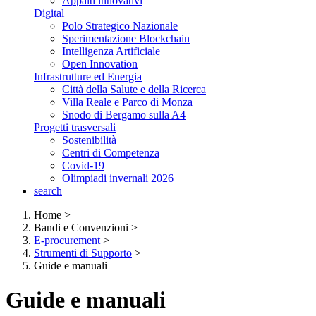
Appalti innovativi
Digital
Polo Strategico Nazionale
Sperimentazione Blockchain
Intelligenza Artificiale
Open Innovation
Infrastrutture ed Energia
Città della Salute e della Ricerca
Villa Reale e Parco di Monza
Snodo di Bergamo sulla A4
Progetti trasversali
Sostenibilità
Centri di Competenza
Covid-19
Olimpiadi invernali 2026
search
Home
>
Bandi e Convenzioni
>
E-procurement
>
Strumenti di Supporto
>
Guide e manuali
Guide e manuali