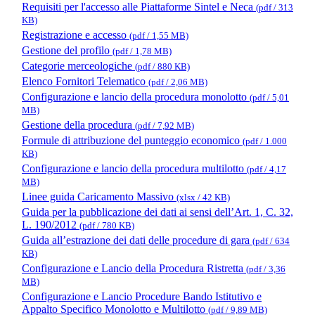
Requisiti per l'accesso alle Piattaforme Sintel e Neca
(pdf / 313
KB)
Registrazione e accesso
(pdf / 1,55 MB)
Gestione del profilo
(pdf / 1,78 MB)
Categorie merceologiche
(pdf / 880 KB)
Elenco Fornitori Telematico
(pdf / 2,06 MB)
Configurazione e lancio della procedura monolotto
(pdf / 5,01
MB)
Gestione della procedura
(pdf / 7,92 MB)
Formule di attribuzione del punteggio economico
(pdf / 1.000
KB)
Configurazione e lancio della procedura multilotto
(pdf / 4,17
MB)
Linee guida Caricamento Massivo
(xlsx / 42 KB)
Guida per la pubblicazione dei dati ai sensi dell’Art. 1, C. 32,
L. 190/2012
(pdf / 780 KB)
Guida all’estrazione dei dati delle procedure di gara
(pdf / 634
KB)
Configurazione e Lancio della Procedura Ristretta
(pdf / 3,36
MB)
Configurazione e Lancio Procedure Bando Istitutivo e
Appalto Specifico Monolotto e Multilotto
(pdf / 9,89 MB)