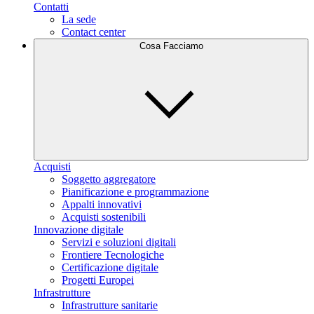
Contatti
La sede
Contact center
Cosa Facciamo
Acquisti
Soggetto aggregatore
Pianificazione e programmazione
Appalti innovativi
Acquisti sostenibili
Innovazione digitale
Servizi e soluzioni digitali
Frontiere Tecnologiche
Certificazione digitale
Progetti Europei
Infrastrutture
Infrastrutture sanitarie