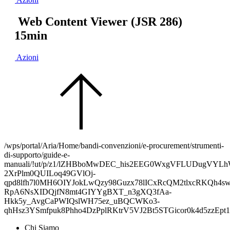
Web Content Viewer (JSR 286)
15min
Azioni
/wps/portal/Aria/Home/bandi-convenzioni/e-procurement/strumenti-
di-supporto/guide-e-
manuali/!ut/p/z1/lZHBboMwDEC_his2EEG0WxgVFLUDugVYLh
2XrPlm0QUILoq49GVlOj-
qpd8lfh7l0MH6OIYJokLwQzy98Guzx78lICxRcQM2tlxcRKQh4s
RpA6NsXIDQjfN8mt4GIYYgBXT_n3gXQ3fAa-
Hkk5y_AvgCaPWIQslWH75ez_uBQCWKo3-
qhHsz3YSmfpuk8Phho4DzPplRKtrV5VJ2Bt5STGicor0k4d5z
Chi Siamo