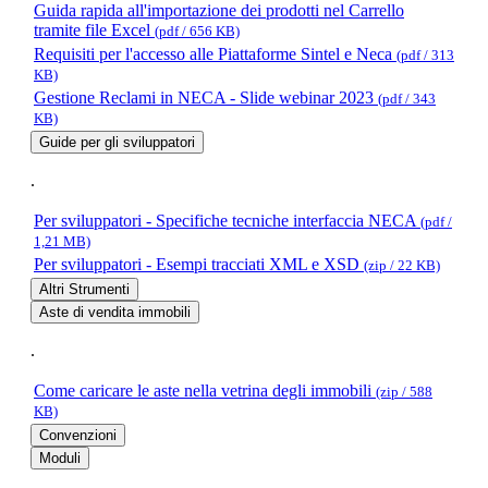
Guida rapida all'importazione dei prodotti nel Carrello
tramite file Excel
(pdf / 656 KB)
Requisiti per l'accesso alle Piattaforme Sintel e Neca
(pdf / 313
KB)
Gestione Reclami in NECA - Slide webinar 2023
(pdf / 343
KB)
Guide per gli sviluppatori
.
Per sviluppatori - Specifiche tecniche interfaccia NECA
(pdf /
1,21 MB)
Per sviluppatori - Esempi tracciati XML e XSD
(zip / 22 KB)
Altri Strumenti
Aste di vendita immobili
.
Come caricare le aste nella vetrina degli immobili
(zip / 588
KB)
Convenzioni
Moduli