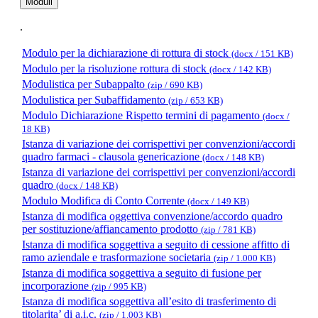
Moduli
.
Modulo per la dichiarazione di rottura di stock
(docx / 151 KB)
Modulo per la risoluzione rottura di stock
(docx / 142 KB)
Modulistica per Subappalto
(zip / 690 KB)
Modulistica per Subaffidamento
(zip / 653 KB)
Modulo Dichiarazione Rispetto termini di pagamento
(docx /
18 KB)
Istanza di variazione dei corrispettivi per convenzioni/accordi
quadro farmaci - clausola genericazione
(docx / 148 KB)
Istanza di variazione dei corrispettivi per convenzioni/accordi
quadro
(docx / 148 KB)
Modulo Modifica di Conto Corrente
(docx / 149 KB)
Istanza di modifica oggettiva convenzione/accordo quadro
per sostituzione/affiancamento prodotto
(zip / 781 KB)
Istanza di modifica soggettiva a seguito di cessione affitto di
ramo aziendale e trasformazione societaria
(zip / 1.000 KB)
Istanza di modifica soggettiva a seguito di fusione per
incorporazione
(zip / 995 KB)
Istanza di modifica soggettiva all’esito di trasferimento di
titolarita’ di a.i.c.
(zip / 1.003 KB)