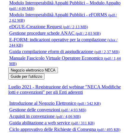
Modulo Interoperabilità Appalti Pubblici – Modulo Appalto
(pdf / 4,09 MB)
Modulo Interoperabilità Appalti Pubblici - eFORMS
(pdf /
2,62 MB)
eDGUE-Creazione Request
(pdf / 2,13 MB)
Gestione procedure schede ANAC
(pdf / 2,03 MB)
E-FORM: indicazioni operative per la compilazione
(xlsx /
244 KB)
Guida compilazione eform di aggiudicazione
(pdf / 2,37 MB)
Manuale Fascicolo Virtuale Operatore Economico
(pdf / 1,44
MB)
Negozio elettronico NECA
Guide per l'utilizzo
Luglio 2021 - Registrazione del webinar "NECA Modifiche
lotti e convenzioni" per gli Enti aderenti
Introduzione al Negozio Elettronico
(pdf / 542 KB)
Gestione delle convenzioni
(pdf / 4,93 MB)
Acquisti in convenzione
(pdf / 4,06 MB)
Guida abilitazione a web service
(pdf / 311 KB)
Ciclo approvativo delle Richieste di Consegna
(pdf / 495 KB)