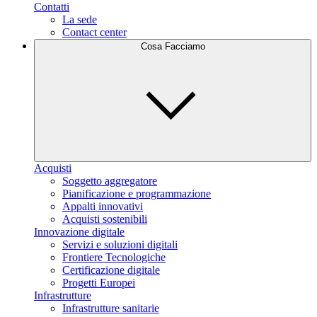
Contatti
La sede
Contact center
Cosa Facciamo
Acquisti
Soggetto aggregatore
Pianificazione e programmazione
Appalti innovativi
Acquisti sostenibili
Innovazione digitale
Servizi e soluzioni digitali
Frontiere Tecnologiche
Certificazione digitale
Progetti Europei
Infrastrutture
Infrastrutture sanitarie