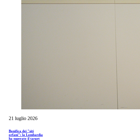
21
luglio
2026
Bonifica dei "siti
orfani": la Lombardia
ha superato il target