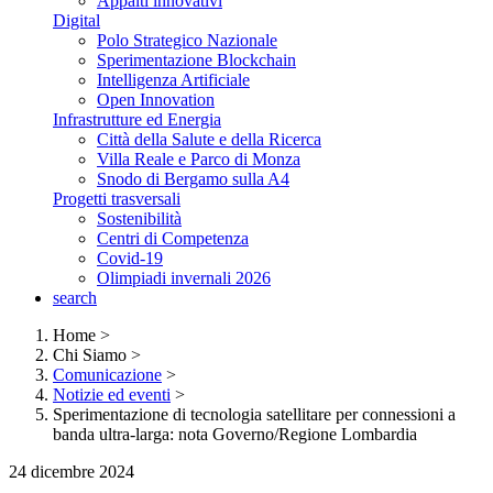
Appalti innovativi
Digital
Polo Strategico Nazionale
Sperimentazione Blockchain
Intelligenza Artificiale
Open Innovation
Infrastrutture ed Energia
Città della Salute e della Ricerca
Villa Reale e Parco di Monza
Snodo di Bergamo sulla A4
Progetti trasversali
Sostenibilità
Centri di Competenza
Covid-19
Olimpiadi invernali 2026
search
Home
>
Chi Siamo
>
Comunicazione
>
Notizie ed eventi
>
Sperimentazione di tecnologia satellitare per connessioni a
banda ultra-larga: nota Governo/Regione Lombardia
24 dicembre 2024