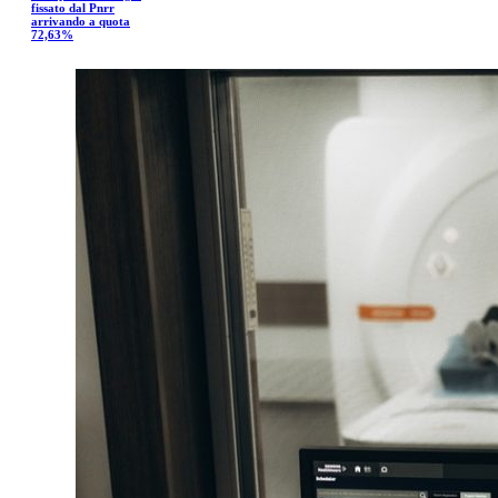
fissato dal Pnrr
arrivando a quota
72,63%