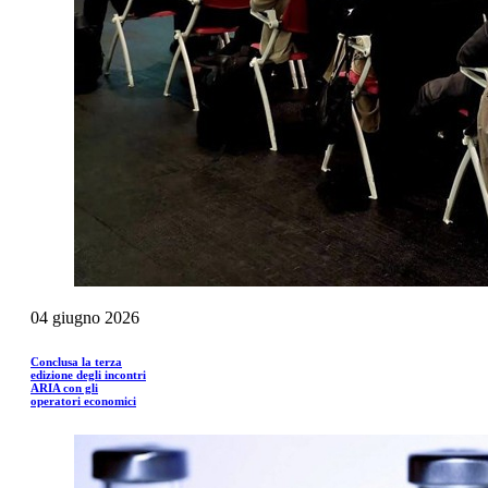
04
giugno
2026
Conclusa la terza
edizione degli incontri
ARIA con gli
operatori economici