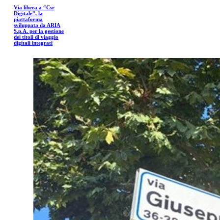
Via libera a “Csr
Digitale”, la
piattaforma
sviluppata da ARIA
S.p.A. per la gestione
dei titoli di viaggio
digitali integrati