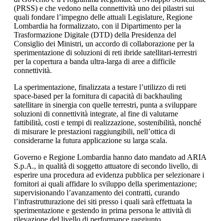
(PRSS) e che vedono nella connettività uno dei pilastri sui
quali fondare l’impegno delle attuali Legislature, Regione
Lombardia ha formalizzato, con il Dipartimento per la
Trasformazione Digitale (DTD) della Presidenza del
Consiglio dei Ministri, un accordo di collaborazione per la
sperimentazione di soluzioni di reti ibride satellitari-terrestri
per la copertura a banda ultra-larga di aree a difficile
connettività.
La sperimentazione, finalizzata a testare l’utilizzo di reti
space-based per la fornitura di capacità di backhauling
satellitare in sinergia con quelle terrestri, punta a sviluppare
soluzioni di connettività integrate, al fine di valutarne
fattibilità, costi e tempi di realizzazione, sostenibilità, nonché
di misurare le prestazioni raggiungibili, nell’ottica di
considerarne la futura applicazione su larga scala.
Governo e Regione Lombardia hanno dato mandato ad ARIA
S.p.A., in qualità di soggetto attuatore di secondo livello, di
esperire una procedura ad evidenza pubblica per selezionare i
fornitori ai quali affidare lo sviluppo della sperimentazione;
supervisionando l’avanzamento dei contratti, curando
l’infrastrutturazione dei siti presso i quali sarà effettuata la
sperimentazione e gestendo in prima persona le attività di
rilevazione del livello di performance raggiunto.