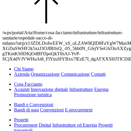
/wps/portal/Aria/Home/cosa-facciamo/infrastrutture/infrastrutture-
sanitarie/ospedale-sacco-di-
milano/!ut/p/z1/lZDLDoIwEEW_xS_oLZAWllQID8FaYgW7Max
XGDaSWHF2k5xzJ3OJIR0xQ_-05_5hb0N_GfejYSeGbJ3nAXZy
gTKmKS0DKjOdBFDpoQkTlfsAJ-YvP-
SCjX4dVJVWHuAt8_FlYizzHYBxx7fEzE7I_dgAFXXSHJTfCDi
Chi Siamo
Azienda
Organizzazione
Comunicazione
Contatti
Cosa Facciamo
Acquisti
Innovazione digitale
Infrastrutture
Energia
Promozione turistica
Bandi e Convenzioni
Bandi di gara
Convenzioni
E-procurement
Progetti
Procurement
Digital
Infrastrutture ed Energia
Progetti
trasversali