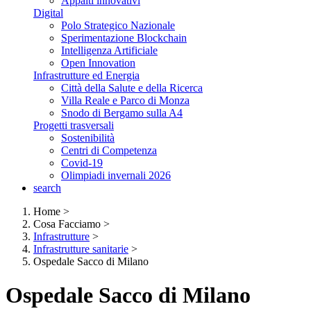
Appalti innovativi
Digital
Polo Strategico Nazionale
Sperimentazione Blockchain
Intelligenza Artificiale
Open Innovation
Infrastrutture ed Energia
Città della Salute e della Ricerca
Villa Reale e Parco di Monza
Snodo di Bergamo sulla A4
Progetti trasversali
Sostenibilità
Centri di Competenza
Covid-19
Olimpiadi invernali 2026
search
Home
>
Cosa Facciamo
>
Infrastrutture
>
Infrastrutture sanitarie
>
Ospedale Sacco di Milano
Ospedale Sacco di Milano