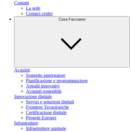
Contatti
La sede
Contact center
Cosa Facciamo
Acquisti
Soggetto aggregatore
Pianificazione e programmazione
Appalti innovativi
Acquisti sostenibili
Innovazione digitale
Servizi e soluzioni digitali
Frontiere Tecnologiche
Certificazione digitale
Progetti Europei
Infrastrutture
Infrastrutture sanitarie