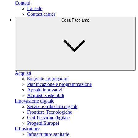
Contatti
La sede
Contact center
Cosa Facciamo
Acquisti
Soggetto aggregatore
Pianificazione e programmazione
Appalti innovativi
Acquisti sostenibili
Innovazione digitale
Servizi e soluzioni digitali
Frontiere Tecnologiche
Certificazione digitale
Progetti Europei
Infrastrutture
Infrastrutture sanitarie