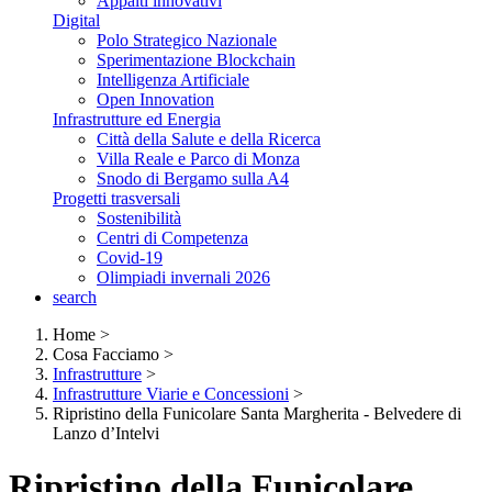
Appalti innovativi
Digital
Polo Strategico Nazionale
Sperimentazione Blockchain
Intelligenza Artificiale
Open Innovation
Infrastrutture ed Energia
Città della Salute e della Ricerca
Villa Reale e Parco di Monza
Snodo di Bergamo sulla A4
Progetti trasversali
Sostenibilità
Centri di Competenza
Covid-19
Olimpiadi invernali 2026
search
Home
>
Cosa Facciamo
>
Infrastrutture
>
Infrastrutture Viarie e Concessioni
>
Ripristino della Funicolare Santa Margherita - Belvedere di
Lanzo d’Intelvi
Ripristino della Funicolare