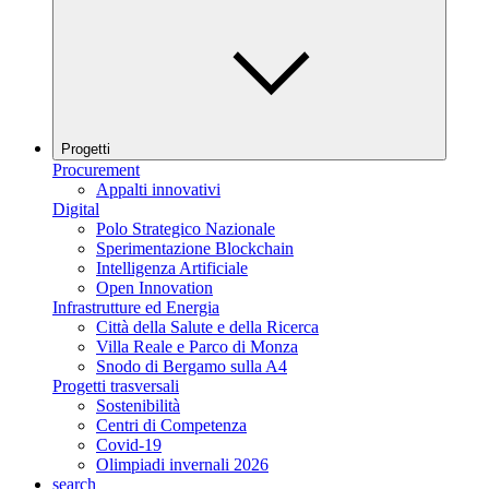
Progetti
Procurement
Appalti innovativi
Digital
Polo Strategico Nazionale
Sperimentazione Blockchain
Intelligenza Artificiale
Open Innovation
Infrastrutture ed Energia
Città della Salute e della Ricerca
Villa Reale e Parco di Monza
Snodo di Bergamo sulla A4
Progetti trasversali
Sostenibilità
Centri di Competenza
Covid-19
Olimpiadi invernali 2026
search