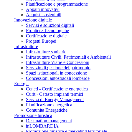
Pianificazione e programmazione
Appalti innovativi
Acquisti sostenibili
Innovazione digitale
Servizi e soluzioni digitali
Frontiere Tecnologiche
Certificazione digitale
Progetti Europei
Infrastrutture
Infrastrutture sanitarie
Infrastrutture Civili, Patrimoniali e Ambientali
Infrastrutture Viarie e Concessioni
Servizio di gestione del patrimonio
Spazi istituzionali in concessione
Concessioni autostradali lombarde
Energia
Cened - Certificazione energetica
Curit - Catasto impianti termici
Servizi di Energy Management
Pianificazione energetica
Comunità Energetiche
Promozione turistica
Destination management
inLOMBARDIA
Promozione turistica e marketing territoriale