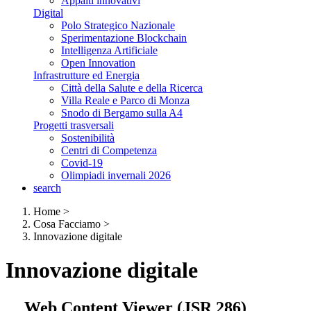
Appalti innovativi
Digital
Polo Strategico Nazionale
Sperimentazione Blockchain
Intelligenza Artificiale
Open Innovation
Infrastrutture ed Energia
Città della Salute e della Ricerca
Villa Reale e Parco di Monza
Snodo di Bergamo sulla A4
Progetti trasversali
Sostenibilità
Centri di Competenza
Covid-19
Olimpiadi invernali 2026
search
Home
>
Cosa Facciamo
>
Innovazione digitale
Innovazione digitale
Web Content Viewer (JSR 286)