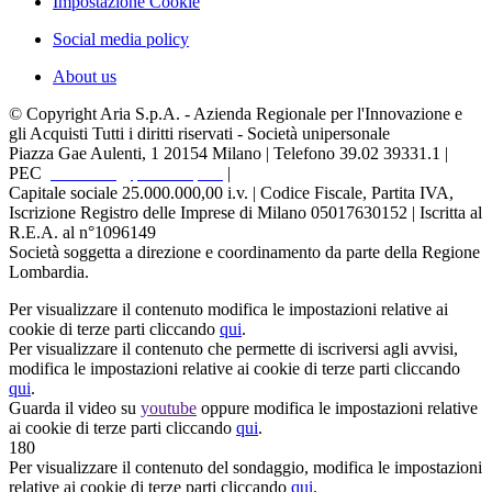
Impostazione Cookie
Social media policy
About us
© Copyright Aria S.p.A. - Azienda Regionale per l'Innovazione e
gli Acquisti Tutti i diritti riservati - Società unipersonale
Piazza Gae Aulenti, 1
20154 Milano | Telefono 39.02 39331.1 |
PEC
protocollo@pec.ariaspa.it
|
Capitale sociale 25.000.000,00 i.v. | Codice Fiscale, Partita IVA,
Iscrizione Registro delle Imprese di Milano 05017630152 | Iscritta al
R.E.A. al n°1096149
Società soggetta a direzione e coordinamento da parte della Regione
Lombardia.
Per visualizzare il contenuto modifica le impostazioni relative ai
cookie di terze parti cliccando
qui
.
Per visualizzare il contenuto che permette di iscriversi agli avvisi,
modifica le impostazioni relative ai cookie di terze parti cliccando
qui
.
Guarda il video su
youtube
oppure modifica le impostazioni relative
ai cookie di terze parti cliccando
qui
.
180
Per visualizzare il contenuto del sondaggio, modifica le impostazioni
relative ai cookie di terze parti cliccando
qui
.