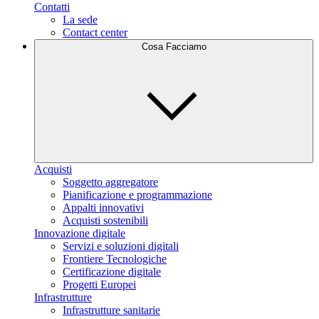
Contatti
La sede
Contact center
Cosa Facciamo
Acquisti
Soggetto aggregatore
Pianificazione e programmazione
Appalti innovativi
Acquisti sostenibili
Innovazione digitale
Servizi e soluzioni digitali
Frontiere Tecnologiche
Certificazione digitale
Progetti Europei
Infrastrutture
Infrastrutture sanitarie