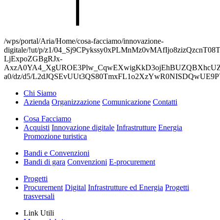
/wps/portal/Aria/Home/cosa-facciamo/innovazione-
digitale/!ut/p/z1/04_Sj9CPykssy0xPLMnMz0vMAfIjo8ziz
LjExpoZGBgRJx-
AxzA0YA4_XgUROE3Plw_CqwEXwigKkD3ojEhBUZQBXhcU
a0/dz/d5/L2dJQSEvUUt3QS80TmxFL1o2XzYwR0NISDQwUE
Chi Siamo
Azienda
Organizzazione
Comunicazione
Contatti
Cosa Facciamo
Acquisti
Innovazione digitale
Infrastrutture
Energia
Promozione turistica
Bandi e Convenzioni
Bandi di gara
Convenzioni
E-procurement
Progetti
Procurement
Digital
Infrastrutture ed Energia
Progetti
trasversali
Link Utili