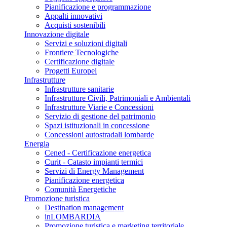
Pianificazione e programmazione
Appalti innovativi
Acquisti sostenibili
Innovazione digitale
Servizi e soluzioni digitali
Frontiere Tecnologiche
Certificazione digitale
Progetti Europei
Infrastrutture
Infrastrutture sanitarie
Infrastrutture Civili, Patrimoniali e Ambientali
Infrastrutture Viarie e Concessioni
Servizio di gestione del patrimonio
Spazi istituzionali in concessione
Concessioni autostradali lombarde
Energia
Cened - Certificazione energetica
Curit - Catasto impianti termici
Servizi di Energy Management
Pianificazione energetica
Comunità Energetiche
Promozione turistica
Destination management
inLOMBARDIA
Promozione turistica e marketing territoriale