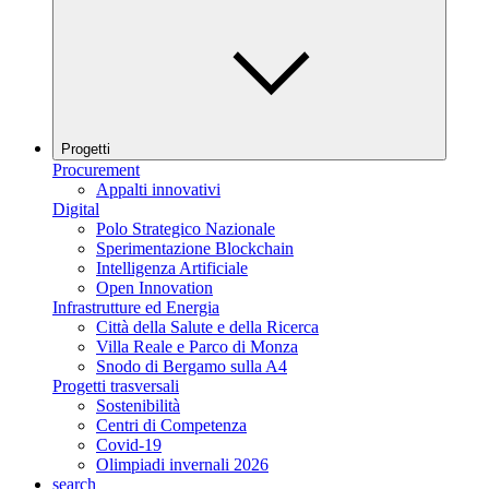
Progetti
Procurement
Appalti innovativi
Digital
Polo Strategico Nazionale
Sperimentazione Blockchain
Intelligenza Artificiale
Open Innovation
Infrastrutture ed Energia
Città della Salute e della Ricerca
Villa Reale e Parco di Monza
Snodo di Bergamo sulla A4
Progetti trasversali
Sostenibilità
Centri di Competenza
Covid-19
Olimpiadi invernali 2026
search