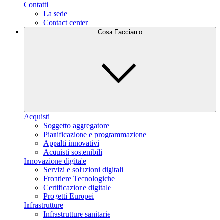
Contatti
La sede
Contact center
Cosa Facciamo
Acquisti
Soggetto aggregatore
Pianificazione e programmazione
Appalti innovativi
Acquisti sostenibili
Innovazione digitale
Servizi e soluzioni digitali
Frontiere Tecnologiche
Certificazione digitale
Progetti Europei
Infrastrutture
Infrastrutture sanitarie