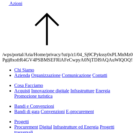
Azioni
/wps/portal/Aria/Home/privacy/!ut/p/z1/04_Sj9CPykss
Pgij8xofrR4GV4PSBMSEFRlAFeCwpyA0NjTDI9AQAuWlQOQ
Chi Siamo
Azienda
Organizzazione
Comunicazione
Contatti
Cosa Facciamo
Acquisti
Innovazione digitale
Infrastrutture
Energia
Promozione turistica
Bandi e Convenzioni
Bandi di gara
Convenzioni
E-procurement
Progetti
Procurement
Digital
Infrastrutture ed Energia
Progetti
trasversali