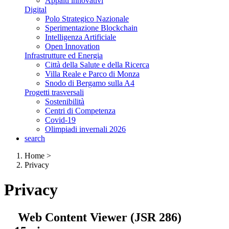
Appalti innovativi
Digital
Polo Strategico Nazionale
Sperimentazione Blockchain
Intelligenza Artificiale
Open Innovation
Infrastrutture ed Energia
Città della Salute e della Ricerca
Villa Reale e Parco di Monza
Snodo di Bergamo sulla A4
Progetti trasversali
Sostenibilità
Centri di Competenza
Covid-19
Olimpiadi invernali 2026
search
Home
>
Privacy
Privacy
Web Content Viewer (JSR 286)