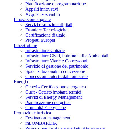
Pianificazione e programmazione
Appalti innovativi
Acquisti sostenibili
Innovazione digitale
Servizi e soluzioni digitali
Frontiere Tecnologiche
Certificazione digitale
Progetti Europei
Infrastrutture
Infrastrutture sanitarie
Infrastrutture Civili, Patrimoniali e Ambientali
Infrastrutture Viarie e Concessioni
Servizio di gestione del patrimonio
Spazi istituzionali in concessione
Concessioni autostradali lombarde
Energia
Cened - Certificazione energetica
Curit - Catasto impianti termici
Servizi di Energy Management
Pianificazione energetica
Comunità Energetiche
Promozione turistica
Destination management
inLOMBARDIA
Promozione turistica e marketing territoriale