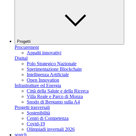
Progetti
Procurement
Appalti innovativi
Digital
Polo Strategico Nazionale
Sperimentazione Blockchain
Intelligenza Artificiale
Open Innovation
Infrastrutture ed Energia
Città della Salute e della Ricerca
Villa Reale e Parco di Monza
Snodo di Bergamo sulla A4
Progetti trasversali
Sostenibilità
Centri di Competenza
Covid-19
Olimpiadi invernali 2026
search