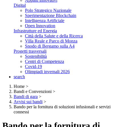
Appalti innovativi
Digital
Polo Strategico Nazionale
Sperimentazione Blockchain
Intelligenza Artificiale
Open Innovation
Infrastrutture ed Energia
Città della Salute e della Ricerca
Villa Reale e Parco di Monza
Snodo di Bergamo sulla A4
Progetti trasversali
Sostenibilità
Centri di Competenza
Covid-19
Olimpiadi invernali 2026
search
Home
>
Bandi e Convenzioni
>
Bandi di gara
>
Avvisi sui bandi
>
Bando per la fornitura di soluzioni infusionali e servizi
connessi
Bando per la fornitura di