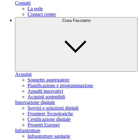
Contatti
La sede
Contact center
Cosa Facciamo
Acquisti
Soggetto aggregatore
Pianificazione e programmazione
Appalti innovativi
Acquisti sostenibili
Innovazione digitale
Servizi e soluzioni digitali
Frontiere Tecnologiche
Certificazione digitale
Progetti Europei
Infrastrutture
Infrastrutture sanitarie