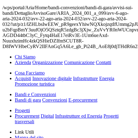
/wps/portal/Aria/Home/bandi-convenzioni/bandi-di-gara/avvisi-sui-
bandi/DettaglioAvvisoGare/ARIA_2024_001_a_099/avv-6-ago-
aria-2024-032/avv-22-ago-aria-2024-032/avv-22-ago-aria-2024-
032/!ut/p/z1/lZHLbsIwEEW_pR9geexYhiwNQXkojzqtIfUmmg2pJ
u2bFqpBmY3uufOjO5QSztqR5zdgBc3jXjw_ZuVvYR0nWUCnpv
AGDD44tbC3yC_Fytq4HaE17eiRv3E-1Um6ueAxd-
NuuxhzimHc4zkQSHieDZIfmSCUT8R-
D8IWVHbeCyRV2IIFAnGq5A6Le_gb_Pi24B_AoE8j0djTHdR6
Chi Siamo
Azienda
Organizzazione
Comunicazione
Contatti
Cosa Facciamo
Acquisti
Innovazione digitale
Infrastrutture
Energia
Promozione turistica
Bandi e Convenzioni
Bandi di gara
Convenzioni
E-procurement
Progetti
Procurement
Digital
Infrastrutture ed Energia
Progetti
trasversali
Link Utili
Mappa del sito