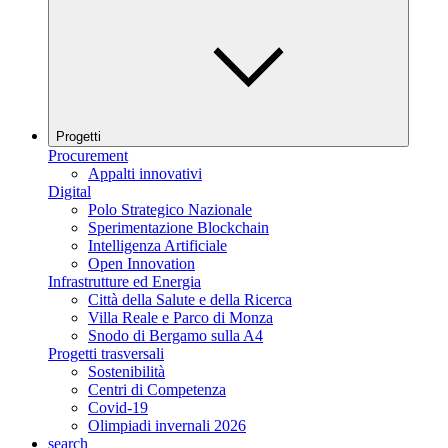
Progetti
Procurement
Appalti innovativi
Digital
Polo Strategico Nazionale
Sperimentazione Blockchain
Intelligenza Artificiale
Open Innovation
Infrastrutture ed Energia
Città della Salute e della Ricerca
Villa Reale e Parco di Monza
Snodo di Bergamo sulla A4
Progetti trasversali
Sostenibilità
Centri di Competenza
Covid-19
Olimpiadi invernali 2026
search