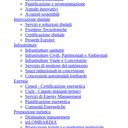
Pianificazione e programmazione
Appalti innovativi
Acquisti sostenibili
Innovazione digitale
Servizi e soluzioni digitali
Frontiere Tecnologiche
Certificazione digitale
Progetti Europei
Infrastrutture
Infrastrutture sanitarie
Infrastrutture Civili, Patrimoniali e Ambientali
Infrastrutture Viarie e Concessioni
Servizio di gestione del patrimonio
Spazi istituzionali in concessione
Concessioni autostradali lombarde
Energia
Cened - Certificazione energetica
Curit - Catasto impianti termici
Servizi di Energy Management
Pianificazione energetica
Comunità Energetiche
Promozione turistica
Destination management
inLOMBARDIA
Promozione turistica e marketing territoriale