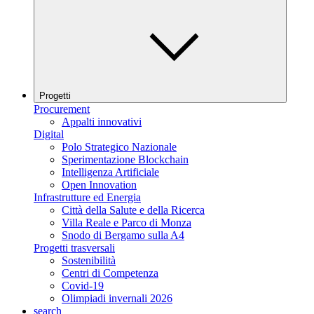
Progetti
Procurement
Appalti innovativi
Digital
Polo Strategico Nazionale
Sperimentazione Blockchain
Intelligenza Artificiale
Open Innovation
Infrastrutture ed Energia
Città della Salute e della Ricerca
Villa Reale e Parco di Monza
Snodo di Bergamo sulla A4
Progetti trasversali
Sostenibilità
Centri di Competenza
Covid-19
Olimpiadi invernali 2026
search