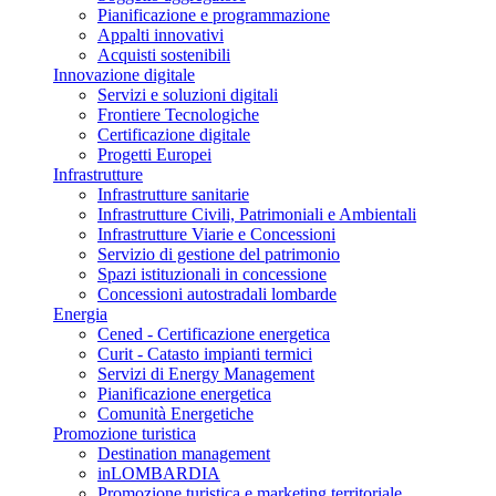
Pianificazione e programmazione
Appalti innovativi
Acquisti sostenibili
Innovazione digitale
Servizi e soluzioni digitali
Frontiere Tecnologiche
Certificazione digitale
Progetti Europei
Infrastrutture
Infrastrutture sanitarie
Infrastrutture Civili, Patrimoniali e Ambientali
Infrastrutture Viarie e Concessioni
Servizio di gestione del patrimonio
Spazi istituzionali in concessione
Concessioni autostradali lombarde
Energia
Cened - Certificazione energetica
Curit - Catasto impianti termici
Servizi di Energy Management
Pianificazione energetica
Comunità Energetiche
Promozione turistica
Destination management
inLOMBARDIA
Promozione turistica e marketing territoriale