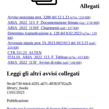
Allegati
Avviso negoziata prot. 3288 del 12.1.23
(p7m / 224 KB)
ARIA_2022_113_F_Documentazione firmata
(zip / 2,56 MB)
ARIA_2022_113SF_Chiarimenti
(pdf / 227 KB)
Determina Aggiudicazione n. 128 del 8.02.2023
(p7m / 129
KB)
Avvenuta stipula prot. IA.2023.0021613 del 10.3.23
(pdf /
216 KB)
CTR.311.23_ALTEN
ITALIA_ARIA_2022_113_F_Tableau
(p7m / 415 KB)
ARIA_2022_113F_Avviso di esito
(pdf / 140 KB)
Leggi gli altri avvisi collegati
9ecde739-6de4-4291-a67c-483b5f702a2b
library_books
13/01/2023
Pubblicazione
Bando per l’acquisizione di licenze SW comprensive dei