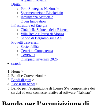
Appalti innovativi
Digital
Polo Strategico Nazionale
Sperimentazione Blockchain
Intelligenza Artificiale
Open Innovation
Infrastrutture ed Energia
Città della Salute e della Ricerca
Villa Reale e Parco di Monza
Snodo di Bergamo sulla A4
Progetti trasversali
Sostenibilità
Centri di Competenza
Covid-19
Olimpiadi invernali 2026
search
Home
>
Bandi e Convenzioni
>
Bandi di gara
>
Avvisi sui bandi
>
Bando per l’acquisizione di licenze SW comprensive dei
servizi ad esse connesse relative al software “Tableau”
Bando per l’acquisizione di