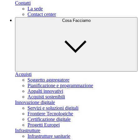
Contatti
La sede
Contact center
Cosa Facciamo
Acquisti
Soggetto aggregatore
Pianificazione e programmazione
Appalti innovativi
Acquisti sostenibili
Innovazione digitale
Servizi e soluzioni digitali
Frontiere Tecnologiche
Certificazione digitale
Progetti Europei
Infrastrutture
Infrastrutture sanitarie