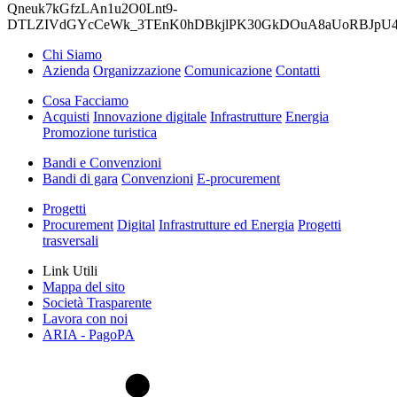
Qneuk7kGfzLAn1u2O0Lnt9-
DTLZIVdGYcCeWk_3TEnK0hDBkjlPK30GkDOuA8aUoRBJpU4
Chi Siamo
Azienda
Organizzazione
Comunicazione
Contatti
Cosa Facciamo
Acquisti
Innovazione digitale
Infrastrutture
Energia
Promozione turistica
Bandi e Convenzioni
Bandi di gara
Convenzioni
E-procurement
Progetti
Procurement
Digital
Infrastrutture ed Energia
Progetti
trasversali
Link Utili
Mappa del sito
Società Trasparente
Lavora con noi
ARIA - PagoPA