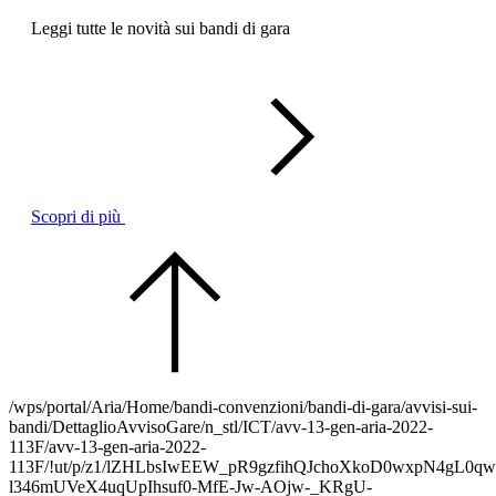
Leggi tutte le novità sui bandi di gara
Scopri di più
/wps/portal/Aria/Home/bandi-convenzioni/bandi-di-gara/avvisi-sui-
bandi/DettaglioAvvisoGare/n_stl/ICT/avv-13-gen-aria-2022-
113F/avv-13-gen-aria-2022-
113F/!ut/p/z1/lZHLbsIwEEW_pR9gzfihQJchoXkoD0wxpN4gL0
l346mUVeX4uqUpIhsuf0-MfE-Jw-AOjw-_KRgU-