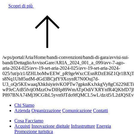
Scopri di più
/wps/portal/Aria/Home/bandi-convenzioni/bandi-di-gara/avvisi-sui-
bandi/DettaglioAvvisoGare/ARIA_2024_001_a_099/avv-7-ago-
aria-2024-025/avv-19-set-aria-2024-025/avv-19-set-aria-2024-
025/!ut/p/z1/lZHLboMwEEW_pR9geWxcCEsnRDzEI6Z1Qr1BXjTE
s8Nq1Uh85udM-dGd3BCjdY9XoynR7N0Ouj7d-
U3_oQr5KEwaaqXhkIsiyieivKOPTw7gpknKxJxkgVy8gC6229iETiQe
wPJeCAtB5fvijOMzzOwDlHp89WmATpOdiVXRYnfR4QKbfD7jh
P897BNA74Mj39CGlbL5yvn9JTdo9fQMCL5wL/dz/d5/L2dJ
Chi Siamo
Azienda
Organizzazione
Comunicazione
Contatti
Cosa Facciamo
Acquisti
Innovazione digitale
Infrastrutture
Energia
Promozione turistica