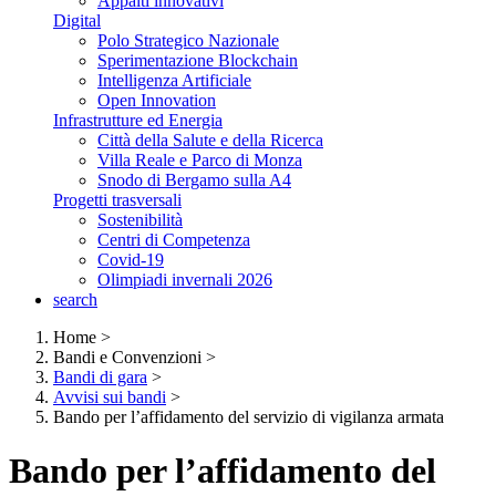
Appalti innovativi
Digital
Polo Strategico Nazionale
Sperimentazione Blockchain
Intelligenza Artificiale
Open Innovation
Infrastrutture ed Energia
Città della Salute e della Ricerca
Villa Reale e Parco di Monza
Snodo di Bergamo sulla A4
Progetti trasversali
Sostenibilità
Centri di Competenza
Covid-19
Olimpiadi invernali 2026
search
Home
>
Bandi e Convenzioni
>
Bandi di gara
>
Avvisi sui bandi
>
Bando per l’affidamento del servizio di vigilanza armata
Bando per l’affidamento del