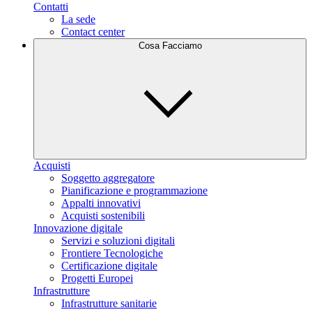
Contatti
La sede
Contact center
Cosa Facciamo
Acquisti
Soggetto aggregatore
Pianificazione e programmazione
Appalti innovativi
Acquisti sostenibili
Innovazione digitale
Servizi e soluzioni digitali
Frontiere Tecnologiche
Certificazione digitale
Progetti Europei
Infrastrutture
Infrastrutture sanitarie