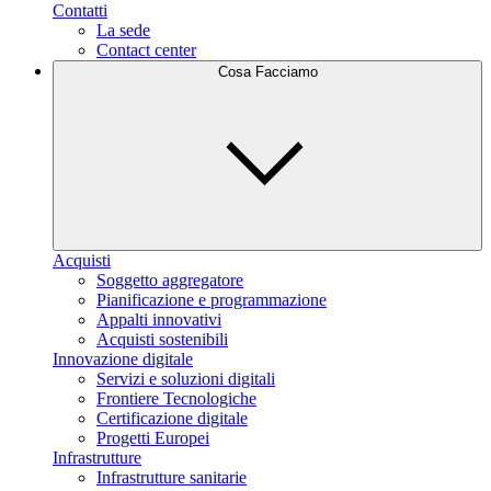
Contatti
La sede
Contact center
Cosa Facciamo
Acquisti
Soggetto aggregatore
Pianificazione e programmazione
Appalti innovativi
Acquisti sostenibili
Innovazione digitale
Servizi e soluzioni digitali
Frontiere Tecnologiche
Certificazione digitale
Progetti Europei
Infrastrutture
Infrastrutture sanitarie