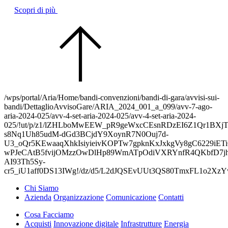
Scopri di più
/wps/portal/Aria/Home/bandi-convenzioni/bandi-di-gara/avvisi-sui-
bandi/DettaglioAvvisoGare/ARIA_2024_001_a_099/avv-7-ago-
aria-2024-025/avv-4-set-aria-2024-025/avv-4-set-aria-2024-
025/!ut/p/z1/lZHLboMwEEW_pR9geWxcCEsnRDzEI6Z1Qr1BXjTE
s8Nq1Uh85udM-dGd3BCjdY9XoynR7N0Ouj7d-
U3_oQr5KEwaaqXhkIsiyieivKOPTw7gpknKxJxkgVy8gC6229iETiQe
wPJeCAtB5fvijOMzzOwDlHp89WmATpOdiVXRYnfR4QKbfD7j
AI93Th5Sy-
cr5_iU1aff0DS13IWg!/dz/d5/L2dJQSEvUUt3QS80TmxFL1o
Chi Siamo
Azienda
Organizzazione
Comunicazione
Contatti
Cosa Facciamo
Acquisti
Innovazione digitale
Infrastrutture
Energia