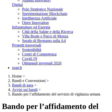
Appalti innovativi
Digital
Polo Strategico Nazionale
Sperimentazione Blockchain
Intelligenza Artificiale
Open Innovation
Infrastrutture ed Energia
Città della Salute e della Ricerca
Villa Reale e Parco di Monza
Snodo di Bergamo sulla A4
Progetti trasversali
Sostenibilità
Centri di Competenza
Covid-19
Olimpiadi invernali 2026
search
Home
>
Bandi e Convenzioni
>
Bandi di gara
>
Avvisi sui bandi
>
Bando per l’affidamento del servizio di vigilanza armata
Bando per l’affidamento del